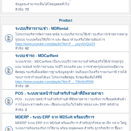
ข้อมูลจะสามารถเห็นได้โดยบุคคลทั่วไป
หัวข้อ:
73
Product
ระบบบริหารงานเช่า - MDRental
โปรแกรมบริหารจัดการตลาดนัด ระบบบริหารงานใช้เช่า รองรับการเช่าหลากหลาย
รูปแบบ ระบบพร้อมให้บริการ และ พัฒนาส่วนเสริมได้ตามต้องการ
https://www.youtube.com/playlist?list=P ... yeyv0UQwZ4
หัวข้อ:
62
ระบบเช่ารถ - MDCarRent
ระบบเช่ารถ - MDCarRent เป็นระบบบริการหารงานสำหรับธุรกิจให้เช่ารถทุกรูป
แบบ รถยนค์ รถจัการยานยน รถอีวี รถกอล์ฟ และ การเช่าทุกรูปแบบรบบมีความ
ยืดหยุ่น รองรับตั้งแต่จัดการฐานข้อมูลลูกค้า จนถึงออกใบเสร็จ รายงานภาษี รายได้
รอบการเช่ากำหนดได้เอง โปรแกรมยืดหยุ่น รับชมเพิ่มเติมได้ที่นี่
https://www.youtube.com/playlist?list=P ... Ti8m0vtRNN
หัวข้อ:
10
POS - ระบบขายหน้าร้านสำหรับร้านค้าที่มีหลายสาขา
POS - ระบบขายหน้าร้านสำหรับร้านค้าที่มีหลายสาขา รองรับการเชื่อมคลังสินค้า
การโอนระหว่างคลัง และ เชื่อมระบบกับเว็บไซต์ขายของ และ ERP หลังบ้าน
หัวข้อ:
2
MDERP - ระบบ ERP จาก MDSoft พร้อมบริการ
MDERP ระบบ ERP จาก MDSoft พร้อมบริการ สำหรับธุรกิจขนาด เล็ก กลาง ใหญ่
ระบบเราพร้อมรองรับการใช้งาน พร้อม Implement สำหรับ ธุกรกิจบริการ ซื้อมา