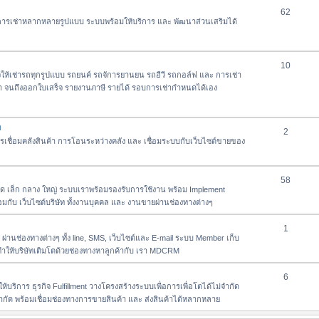
62
การเช่าหลากหลายรูปแบบ ระบบพร้อมให้บริการ และ พัฒนาส่วนเสริมได้
10
ห้เช่ารถทุกรูปแบบ รถยนค์ รถจัการยานยน รถอีวี รถกอล์ฟ และ การเช่า
ค้า จนถึงออกใบเสร็จ รายงานภาษี รายได้ รอบการเช่ากำหนดได้เอง
า
2
เชื่อมคลังสินค้า การโอนระหว่างคลัง และ เชื่อมระบบกับเว็บไซต์ขายของ
58
เล็ก กลาง ใหญ่ ระบบเราพร้อมรองรับการใช้งาน พร้อม Implement
่อมกับ เว็บไซต์บริษัท ทั้งงานบุคคล และ งานขายผ่านช่องทางต่างๆ
1
่านช่องทางต่างๆ ทั้ง line, SMS, เว็บไซต์และ E-mail ระบบ Member เก็บ
า ทำให้บริษัทเติมโตด้วยช่องทางหาลูกค้ากับ เรา MDCRM
6
้บริการ ธุรกิจ Fulfillment วางโครงสร้างระบบเพื่อการเพื่อโตได้ไม่จำกัด
่จำกัด พร้อมเชื่อมช่องทางการขายสินค้า และ ส่งสินค้าได้หลากหลาย