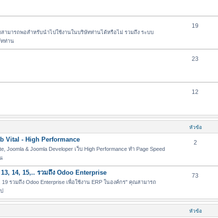
19
สามารถพอสำหรับนำไปใช้งานในบริษัทท่านได้หรือไม่ รวมถึง ระบบ
ัทท่าน
23
12
หัวข้อ
 Vital - High Performance
2
e, Joomla & Joomla Developer เว็บ High Performance ทำ Page Speed
่น
13, 14, 15,.. รวมถึง Odoo Enterprise
73
19 รวมถึง Odoo Enterprise เพื่อใช้งาน ERP ในองค์กร" คุณสามารถ
ไป
หัวข้อ