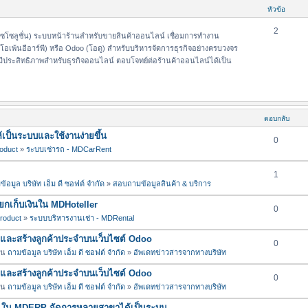
หัวข้อ
2
์ซโซลูชั่น) ระบบหน้าร้านสำหรับขายสินค้าออนไลน์ เชื่อมการทำงาน
(โอเพ้นอีอาร์พี) หรือ Odoo (โอดู) สำหรับบริหารจัดการธุรกิจอย่างครบวงจร
ีประสิทธิภาพสำหรับธุรกิจออนไลน์ ตอบโจทย์ต่อร้านค้าออนไลน์ได้เป็น
ตอบกลับ
ป็นระบบและใช้งานง่ายขึ้น
0
oduct
»
ระบบเช่ารถ - MDCarRent
1
้อมูล บริษัท เอ็ม ดี ซอฟต์ จำกัด
»
สอบถามข้อมูลสินค้า & บริการ
ียกเก็บเงินใน MDHoteller
0
roduct
»
ระบบบริหารงานเช่า - MDRental
ายและสร้างลูกค้าประจำบนเว็บไซต์ Odoo
0
 ใน
ถามข้อมูล บริษัท เอ็ม ดี ซอฟต์ จำกัด
»
อัพเดทข่าวสารจากทางบริษัท
ายและสร้างลูกค้าประจำบนเว็บไซต์ Odoo
0
 ใน
ถามข้อมูล บริษัท เอ็ม ดี ซอฟต์ จำกัด
»
อัพเดทข่าวสารจากทางบริษัท
h ใน MDERP จัดการหลายสาขาได้เป็นระบบ