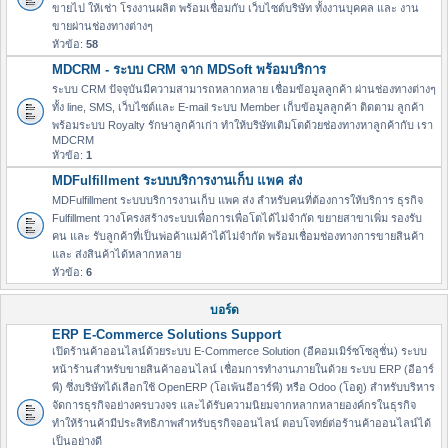
ขายไป ให้เช่า โรงงานผลิต พร้อมเชื่อมกับ เว็บไซต์บริษัท ทั้งงานบุคคล และ งาน
ขายผ่านช่องทางต่างๆ
หัวข้อ:
58
MDCRM - ระบบ CRM จาก MDSoft พร้อมบริการ
ระบบ CRM ปัจจุบันมีความสามารถหลากหลาย เชื่อมข้อมูลลูกค้า ผ่านช่องทางต่างๆ
ทั้ง line, SMS, เว็บไซต์และ E-mail ระบบ Member เก็บข้อมูลลูกค้า ติดตาม ลูกค้า
พร้อมระบบ Royalty รักษาลูกค้าเก่า ทำให้บริษัทเติมโตด้วยช่องทางหาลูกค้ากับ เรา
MDCRM
หัวข้อ:
1
MDFulfillment ระบบบริการงานเก็บ แพค ส่ง
MDFulfillment ระบบบริการงานเก็บ แพค ส่ง สำหรับคนที่ต้องการให้บริการ ธุรกิจ
Fulfillment วางโครงสร้างระบบเพื่อการเพื่อโตได้ไม่จำกัด ขยายสาขาเพิ่ม รองรับ
คน และ รับลูกค้าที่เป็นพ่อค้าแม่ค้าได้ไม่จำกัด พร้อมเชื่อมช่องทางการขายสินค้า
และ ส่งสินค้าได้หลากหลาย
หัวข้อ:
6
บอร์ด
ERP E-Commerce Solutions Support
เปิดร้านค้าออนไลน์ด้วยระบบ E-Commerce Solution (อีคอมเมิร์ซโซลูชั่น) ระบบ
หน้าร้านสำหรับขายสินค้าออนไลน์ เชื่อมการทำงานภายในด้วย ระบบ ERP (อีอาร์
พี) ซึ่งบริษัทได้เลือกใช้ OpenERP (โอเพ้นอีอาร์พี) หรือ Odoo (โอดู) สำหรับบริหาร
จัดการธุรกิจอย่างครบวงจร และได้รับความนิยมจากหลากหลายองค์กรในธุรกิจ
ทำให้ร้านค้ามีประสิทธิภาพสำหรับธุรกิจออนไลน์ ตอบโจทย์ต่อร้านค้าออนไลน์ได้
เป็นอย่างดี