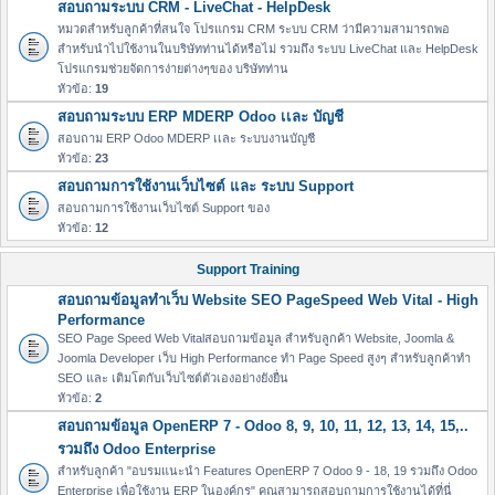
สอบถามระบบ CRM - LiveChat - HelpDesk
หมวดสำหรับลูกค้าที่สนใจ โปรแกรม CRM ระบบ CRM ว่ามีความสามารถพอ
สำหรับนำไปใช้งานในบริษัทท่านได้หรือไม่ รวมถึง ระบบ LiveChat และ HelpDesk
โปรแกรมช่วยจัดการง่ายต่างๆของ บริษัทท่าน
หัวข้อ:
19
สอบถามระบบ ERP MDERP Odoo เเละ บัญชี
สอบถาม ERP Odoo MDERP เเละ ระบบงานบัญชี
หัวข้อ:
23
สอบถามการใช้งานเว็บไซต์ และ ระบบ Support
สอบถามการใช้งานเว็บไซต์ Support ของ
หัวข้อ:
12
Support Training
สอบถามข้อมูลทำเว็บ Website SEO PageSpeed Web Vital - High
Performance
SEO Page Speed Web Vitalสอบถามข้อมูล สำหรับลูกค้า Website, Joomla &
Joomla Developer เว็บ High Performance ทำ Page Speed สูงๆ สำหรับลูกค้าทำ
SEO และ เติมโตกับเว็บไซต์ตัวเองอย่างยังยื่น
หัวข้อ:
2
สอบถามข้อมูล OpenERP 7 - Odoo 8, 9, 10, 11, 12, 13, 14, 15,..
รวมถึง Odoo Enterprise
สำหรับลูกค้า "อบรมแนะนำ Features OpenERP 7 Odoo 9 - 18, 19 รวมถึง Odoo
Enterprise เพื่อใช้งาน ERP ในองค์กร" คุณสามารถสอบถามการใช้งานได้ที่นี่