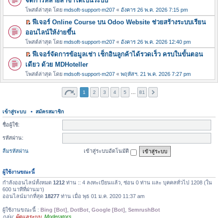
จัดการหลายสาขาได้เป็นระบบ
ยั
า
โ
ไ
ร
โพสต์ล่าสุด โดย
mdsoft-support-m207
«
อังคาร 26 พ.ค. 2026 7:15 pm
ง
น
พ
ด้
ก
ไ
ฟีเจอร์ Online Course บน Odoo Website ช่วยสร้างระบบเรียน
ส
อ่
ที่
ม่
ดู
ออนไลน์ให้ง่ายขึ้น
แ
า
ยั
ไ
โ
ร
โพสต์ล่าสุด โดย
mdsoft-support-m207
«
อังคาร 26 พ.ค. 2026 12:40 pm
น
ง
ด้
พ
ก
ไ
ฟีเจอร์จัดการข้อมูลเช่า เช็กอินลูกค้าได้รวดเร็ว ครบในขั้นตอน
อ่
ส
ที่
ม่
ดู
เดียว ด้วย MDHoteller
า
แ
ยั
ไ
โ
น
ร
โพสต์ล่าสุด โดย
mdsoft-support-m207
«
พฤหัสฯ. 21 พ.ค. 2026 7:27 pm
ง
ด้
พ
ก
ไ
อ่
ส
ที่
1
2
3
4
5
…
81
ม่
า
แ
ยั
ไ
น
ร
ง
ด้
เข้าสู่ระบบ
•
สมัครสมาชิก
ก
ไ
อ่
ที่
ชื่อผู้ใช้:
ม่
า
ยั
ไ
รหัสผ่าน:
น
ง
ด้
ไ
ลืมรหัสผ่าน
เข้าสู่ระบบอัตโนมัติ
อ่
ม่
า
ไ
น
ผู้ใช้งานขณะนี้
ด้
กำลังออนไลน์ทั้งหมด
1212
ท่าน :: 4 ลงทะเบียนแล้ว, ซ่อน 0 ท่าน และ บุคคลทั่วไป 1208 (ใน
อ่
600 นาทีที่ผ่านมา)
า
ออนไลน์มากที่สุด
18277
ท่าน เมื่อ พุธ 01 ม.ค. 2020 11:37 am
น
ผู้ใช้งานขณะนี้ :
Bing [Bot]
,
DotBot
,
Google [Bot]
,
SemrushBot
กลุ่ม:
ผู้ดูแลระบบ
,
Moderators