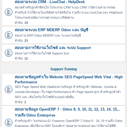
สอบถามระบบ CRM - LiveChat - HelpDesk
หมวดสำหรับลูกค้าที่สนใจ โปรแกรม CRM ระบบ CRM ว่ามีความสามารถพอ
สำหรับนำไปใช้งานในบริษัทท่านได้หรือไม่ รวมถึง ระบบ LiveChat และ HelpDesk
โปรแกรมช่วยจัดการง่ายต่างๆของ บริษัทท่าน
หัวข้อ:
19
สอบถามระบบ ERP MDERP Odoo เเละ บัญชี
สอบถาม ERP Odoo MDERP เเละ ระบบงานบัญชี
หัวข้อ:
23
สอบถามการใช้งานเว็บไซต์ และ ระบบ Support
สอบถามการใช้งานเว็บไซต์ Support ของ
หัวข้อ:
12
Support Training
สอบถามข้อมูลทำเว็บ Website SEO PageSpeed Web Vital - High
Performance
SEO Page Speed Web Vitalสอบถามข้อมูล สำหรับลูกค้า Website, Joomla &
Joomla Developer เว็บ High Performance ทำ Page Speed สูงๆ สำหรับลูกค้าทำ
SEO และ เติมโตกับเว็บไซต์ตัวเองอย่างยังยื่น
หัวข้อ:
2
สอบถามข้อมูล OpenERP 7 - Odoo 8, 9, 10, 11, 12, 13, 14, 15,..
รวมถึง Odoo Enterprise
สำหรับลูกค้า "อบรมแนะนำ Features OpenERP 7 Odoo 9 - 18, 19 รวมถึง Odoo
Enterprise เพื่อใช้งาน ERP ในองค์กร" คุณสามารถสอบถามการใช้งานได้ที่นี่