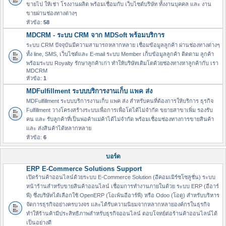
ขายไป ให้เช่า โรงงานผลิต พร้อมเชื่อมกับ เว็บไซต์บริษัท ทั้งงานบุคคล และ งาน
ขายผ่านช่องทางต่างๆ
หัวข้อ:
58
MDCRM - ระบบ CRM จาก MDSoft พร้อมบริการ
ระบบ CRM ปัจจุบันมีความสามารถหลากหลาย เชื่อมข้อมูลลูกค้า ผ่านช่องทางต่างๆ
ทั้ง line, SMS, เว็บไซต์และ E-mail ระบบ Member เก็บข้อมูลลูกค้า ติดตาม ลูกค้า
พร้อมระบบ Royalty รักษาลูกค้าเก่า ทำให้บริษัทเติมโตด้วยช่องทางหาลูกค้ากับ เรา
MDCRM
หัวข้อ:
1
MDFulfillment ระบบบริการงานเก็บ แพค ส่ง
MDFulfillment ระบบบริการงานเก็บ แพค ส่ง สำหรับคนที่ต้องการให้บริการ ธุรกิจ
Fulfillment วางโครงสร้างระบบเพื่อการเพื่อโตได้ไม่จำกัด ขยายสาขาเพิ่ม รองรับ
คน และ รับลูกค้าที่เป็นพ่อค้าแม่ค้าได้ไม่จำกัด พร้อมเชื่อมช่องทางการขายสินค้า
และ ส่งสินค้าได้หลากหลาย
หัวข้อ:
6
บอร์ด
ERP E-Commerce Solutions Support
เปิดร้านค้าออนไลน์ด้วยระบบ E-Commerce Solution (อีคอมเมิร์ซโซลูชั่น) ระบบ
หน้าร้านสำหรับขายสินค้าออนไลน์ เชื่อมการทำงานภายในด้วย ระบบ ERP (อีอาร์
พี) ซึ่งบริษัทได้เลือกใช้ OpenERP (โอเพ้นอีอาร์พี) หรือ Odoo (โอดู) สำหรับบริหาร
จัดการธุรกิจอย่างครบวงจร และได้รับความนิยมจากหลากหลายองค์กรในธุรกิจ
ทำให้ร้านค้ามีประสิทธิภาพสำหรับธุรกิจออนไลน์ ตอบโจทย์ต่อร้านค้าออนไลน์ได้
เป็นอย่างดี