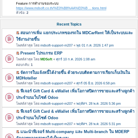
Feature การทำงานของระบบ
https://www.mdsoft.co.th/%E0%B8%AA%E0%B ... tions.html
หัวข้อ:
2
Recent Topics
สอนการเพิ่ม แยกประเภทของรถใน MDCarRent ให้เป็นระบบและ
ดู
ใช้งานง่ายขึ้น
โ
โพสต์ล่าสุด โดย
mdsoft-support-m207
«
พุธ 01 ก.ค. 2026 1:47 pm
พ
Present โปรแกรม ERP
ส
ดู
โพสต์ล่าสุด โดย
แ
MDSoft
«
ศุกร์ 10 ก.ค. 2026 1:08 am
โ
ตอบกลับ:
ร
1
พ
ก
จัดการใบแจ้งหนี้ได้ง่ายขึ้น ด้วยระบบติดตามการเรียกเก็บเงินใน
ส
ที่
ดู
MDHoteller
แ
ยั
โ
โพสต์ล่าสุด โดย
mdsoft-support-m207
«
ศุกร์ 05 มิ.ย. 2026 6:58 pm
ร
ง
พ
ก
ฟีเจอร์ Gift Card & eWallet เพิ่มโอกาสปิดการขายและสร้างลูกค้า
ไ
ส
ดู
ที่
ประจำบนเว็บไซต์ Odoo
ม่
แ
โ
ยั
โพสต์ล่าสุด โดย
ไ
mdsoft-support-m207
«
พฤหัสฯ. 28 พ.ค. 2026 5:36 pm
ร
พ
ง
ด้
ก
ฟีเจอร์ Gift Card & eWallet เพิ่มโอกาสปิดการขายและสร้างลูกค้า
ส
ไ
อ่
ที่
ดู
ประจำบนเว็บไซต์ Odoo
แ
ม่
า
ยั
โ
ร
โพสต์ล่าสุด โดย
ไ
mdsoft-support-m207
«
พฤหัสฯ. 28 พ.ค. 2026 5:31 pm
น
ง
พ
ก
ด้
แนะนำฟีเจอร์ Multi-company และ Multi-branch ใน MDERP
ไ
ส
ที่
อ่
ดู
ม่
แ