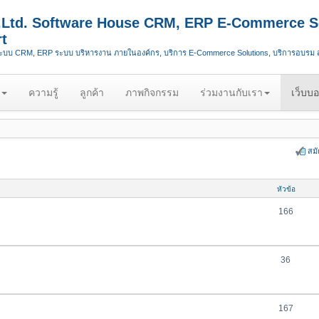
.,Ltd. Software House CRM, ERP E-Commerce S
t
ระบบ CRM, ERP ระบบ บริหารงาน ภายในองค์กร, บริการ E-Commerce Solutions, บริการอบรม
ความรู้
ลูกค้า
ภาพกิจกรรม
ร่วมงานกับเรา
เว็บบอ
สม
หัวข้อ
166
36
167