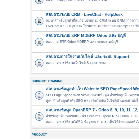
สอบถามระบบ CRM - LiveChat - HelpDesk
หมวดสำหรับลูกค้าที่สนใจ โปรแกรม CRM ระบบ CRM ว่ามีความ
LiveChat และ HelpDesk โปรแกรมช่วยจัดการง่ายต่างๆของ บริษ
สอบถามระบบ ERP MDERP Odoo เเละ บัญชี
สอบถาม ERP Odoo MDERP เเละ ระบบงานบัญชี
สอบถามการใช้งานเว็บไซต์ และ ระบบ Support
สอบถามการใช้งานเว็บไซต์ Support ของ
SUPPORT TRAINING
สอบถามข้อมูลทำเว็บ Website SEO PageSpeed Web
SEO Page Speed Web Vitalสอบถามข้อมูล สำหรับลูกค้า Websit
สูงๆ สำหรับลูกค้าทำ SEO และ เติมโตกับเว็บไซต์ตัวเองอย่างยังยื
สอบถามข้อมูล OpenERP 7 - Odoo 8, 9, 10, 11, 12, 
สำหรับลูกค้า "อบรมแนะนำ Features OpenERP 7 Odoo 9 - 18, 
สอบถามการใช้งานได้ที่นี่ ข้อมูลจะสามารถเห็นได้โดยบุคคลทั่ว
PRODUCT