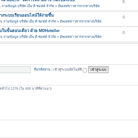
0
น
ถามข้อมูล บริษัท เอ็ม ดี ซอฟต์ จำกัด
»
อัพเดทข่าวสารจากทางบริษัท
งระบบเรียนออนไลน์ให้ง่ายขึ้น
0
 ใน
ถามข้อมูล บริษัท เอ็ม ดี ซอฟต์ จำกัด
»
อัพเดทข่าวสารจากทางบริษัท
ครบในขั้นตอนเดียว ด้วย MDHoteller
0
 ใน
ถามข้อมูล บริษัท เอ็ม ดี ซอฟต์ จำกัด
»
อัพเดทข่าวสารจากทางบริษัท
ลืมรหัสผ่าน
|
เข้าสู่ระบบอัตโนมัติ
ลทั่วไป 1276 (ใน 600 นาทีที่ผ่านมา)