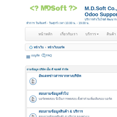
M.D.Soft Co
Odoo Suppor
บริการทำเว็บไซต์ พัฒนา
ทำการ วันจันทร์ - วันศุกร์ เวลา 10.00 น. - 19.00 น.
(
หน้าหลัก
เกี่ยวกับเรา
บริการ
สินค้า
c
u
หน้าเว็บ
หน้าเว็บบอร์ด
r
r
เมนูลัด
FAQ
e
n
ถามข้อมูล บริษัท เอ็ม ดี ซอฟต์ จำกัด
t
)
อัพเดทข่าวสารจากทางบริษัท
สอบถามข้อมูลทั่วไป
บอร์ดทดสอบ นี่เป็นการทดสอบ ตั้งค่าส่วนเพิ่มเติมของ บอร์ด
สอบถามข้อมูลสินค้า & บริการ
สอบถามข้อมูลสินค้า & บริการ ของทาง บ.