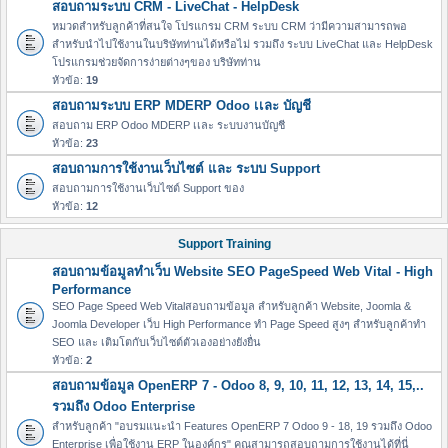
สอบถามระบบ CRM - LiveChat - HelpDesk
หมวดสำหรับลูกค้าที่สนใจ โปรแกรม CRM ระบบ CRM ว่ามีความสามารถพอ
สำหรับนำไปใช้งานในบริษัทท่านได้หรือไม่ รวมถึง ระบบ LiveChat และ HelpDesk
โปรแกรมช่วยจัดการง่ายต่างๆของ บริษัทท่าน
หัวข้อ:
19
สอบถามระบบ ERP MDERP Odoo เเละ บัญชี
สอบถาม ERP Odoo MDERP เเละ ระบบงานบัญชี
หัวข้อ:
23
สอบถามการใช้งานเว็บไซต์ และ ระบบ Support
สอบถามการใช้งานเว็บไซต์ Support ของ
หัวข้อ:
12
Support Training
สอบถามข้อมูลทำเว็บ Website SEO PageSpeed Web Vital - High
Performance
SEO Page Speed Web Vitalสอบถามข้อมูล สำหรับลูกค้า Website, Joomla &
Joomla Developer เว็บ High Performance ทำ Page Speed สูงๆ สำหรับลูกค้าทำ
SEO และ เติมโตกับเว็บไซต์ตัวเองอย่างยังยื่น
หัวข้อ:
2
สอบถามข้อมูล OpenERP 7 - Odoo 8, 9, 10, 11, 12, 13, 14, 15,..
รวมถึง Odoo Enterprise
สำหรับลูกค้า "อบรมแนะนำ Features OpenERP 7 Odoo 9 - 18, 19 รวมถึง Odoo
Enterprise เพื่อใช้งาน ERP ในองค์กร" คุณสามารถสอบถามการใช้งานได้ที่นี่