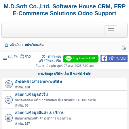
M.D.Soft Co.,Ltd. Software House CRM, ERP
E-Commerce Solutions Odoo Support
T
o
g
g
หน้าเว็บ
หน้าเว็บบอร์ด
l
นห
e
า
n
เมนูลัด
FAQ
เข้าสู่ระบบ
เข้าระบบ
Log in with LINE
a
สมัครสมาชิก
v
วันเวลาปัจจุบัน ศุกร์ 07 ส.ค. 2026 7:00 am
i
g
ถามข้อมูล บริษัท เอ็ม ดี ซอฟต์ จำกัด
a
อัพเดทข่าวสารจากทางบริษัท
t
i
หัวข้อ:
166
o
สอบถามข้อมูลทั่วไป
n
บอร์ดทดสอบ นี่เป็นการทดสอบ ตั้งค่าส่วนเพิ่มเติมของ บอร์ด
หัวข้อ:
36
สอบถามข้อมูลสินค้า & บริการ
สอบถามข้อมูลสินค้า & บริการ ของทาง บ.
หัวข้อ:
167