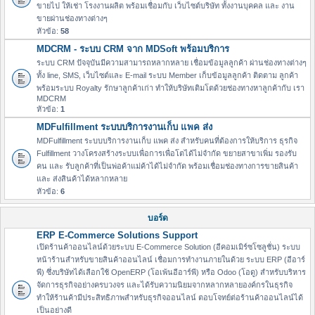
ขายไป ให้เช่า โรงงานผลิต พร้อมเชื่อมกับ เว็บไซต์บริษัท ทั้งงานบุคคล และ งาน
ขายผ่านช่องทางต่างๆ
หัวข้อ:
58
MDCRM - ระบบ CRM จาก MDSoft พร้อมบริการ
ระบบ CRM ปัจจุบันมีความสามารถหลากหลาย เชื่อมข้อมูลลูกค้า ผ่านช่องทางต่างๆ
ทั้ง line, SMS, เว็บไซต์และ E-mail ระบบ Member เก็บข้อมูลลูกค้า ติดตาม ลูกค้า
พร้อมระบบ Royalty รักษาลูกค้าเก่า ทำให้บริษัทเติมโตด้วยช่องทางหาลูกค้ากับ เรา
MDCRM
หัวข้อ:
1
MDFulfillment ระบบบริการงานเก็บ แพค ส่ง
MDFulfillment ระบบบริการงานเก็บ แพค ส่ง สำหรับคนที่ต้องการให้บริการ ธุรกิจ
Fulfillment วางโครงสร้างระบบเพื่อการเพื่อโตได้ไม่จำกัด ขยายสาขาเพิ่ม รองรับ
คน และ รับลูกค้าที่เป็นพ่อค้าแม่ค้าได้ไม่จำกัด พร้อมเชื่อมช่องทางการขายสินค้า
และ ส่งสินค้าได้หลากหลาย
หัวข้อ:
6
บอร์ด
ERP E-Commerce Solutions Support
เปิดร้านค้าออนไลน์ด้วยระบบ E-Commerce Solution (อีคอมเมิร์ซโซลูชั่น) ระบบ
หน้าร้านสำหรับขายสินค้าออนไลน์ เชื่อมการทำงานภายในด้วย ระบบ ERP (อีอาร์
พี) ซึ่งบริษัทได้เลือกใช้ OpenERP (โอเพ้นอีอาร์พี) หรือ Odoo (โอดู) สำหรับบริหาร
จัดการธุรกิจอย่างครบวงจร และได้รับความนิยมจากหลากหลายองค์กรในธุรกิจ
ทำให้ร้านค้ามีประสิทธิภาพสำหรับธุรกิจออนไลน์ ตอบโจทย์ต่อร้านค้าออนไลน์ได้
เป็นอย่างดี