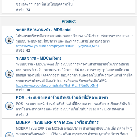
ข้อมูลจะสามารถเห็นได้โดยบุคคลทั่วไป
หัวข้อ:
73
Product
ระบบบริหารงานเช่า - MDRental
โปรแกรมบริหารจัดการตลาดนัด ระบบบริหารงานใช้เช่า รองรับการเช่าหลากหลาย
รูปแบบ ระบบพร้อมให้บริการ และ พัฒนาส่วนเสริมได้ตามต้องการ
https://www.youtube.com/playlist?list=P ... yeyv0UQwZ4
หัวข้อ:
62
ระบบเช่ารถ - MDCarRent
ระบบเช่ารถ - MDCarRent เป็นระบบบริการหารงานสำหรับธุรกิจให้เช่ารถทุกรูป
แบบ รถยนค์ รถจัการยานยน รถอีวี รถกอล์ฟ และ การเช่าทุกรูปแบบรบบมีความ
ยืดหยุ่น รองรับตั้งแต่จัดการฐานข้อมูลลูกค้า จนถึงออกใบเสร็จ รายงานภาษี รายได้
รอบการเช่ากำหนดได้เอง โปรแกรมยืดหยุ่น รับชมเพิ่มเติมได้ที่นี่
https://www.youtube.com/playlist?list=P ... Ti8m0vtRNN
หัวข้อ:
10
POS - ระบบขายหน้าร้านสำหรับร้านค้าที่มีหลายสาขา
POS - ระบบขายหน้าร้านสำหรับร้านค้าที่มีหลายสาขา รองรับการเชื่อมคลังสินค้า
การโอนระหว่างคลัง และ เชื่อมระบบกับเว็บไซต์ขายของ และ ERP หลังบ้าน
หัวข้อ:
2
MDERP - ระบบ ERP จาก MDSoft พร้อมบริการ
MDERP ระบบ ERP จาก MDSoft พร้อมบริการ สำหรับธุรกิจขนาด เล็ก กลาง ใหญ่
ระบบเราพร้อมรองรับการใช้งาน พร้อม Implement สำหรับ ธุกรกิจบริการ ซื้อมา