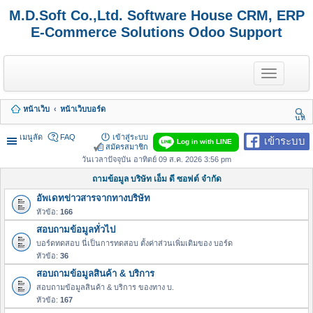
M.D.Soft Co.,Ltd. Software House CRM, ERP
E-Commerce Solutions Odoo Support
T
o
g
g
หน้าเว็บ
หน้าเว็บบอร์ด
l
นห
e
า
n
เมนูลัด
FAQ
เข้าสู่ระบบ
เข้าระบบ
Log in with LINE
a
สมัครสมาชิก
v
วันเวลาปัจจุบัน อาทิตย์ 09 ส.ค. 2026 3:56 pm
i
g
ถามข้อมูล บริษัท เอ็ม ดี ซอฟต์ จำกัด
a
อัพเดทข่าวสารจากทางบริษัท
t
i
หัวข้อ:
166
o
สอบถามข้อมูลทั่วไป
n
บอร์ดทดสอบ นี่เป็นการทดสอบ ตั้งค่าส่วนเพิ่มเติมของ บอร์ด
หัวข้อ:
36
สอบถามข้อมูลสินค้า & บริการ
สอบถามข้อมูลสินค้า & บริการ ของทาง บ.
หัวข้อ:
167