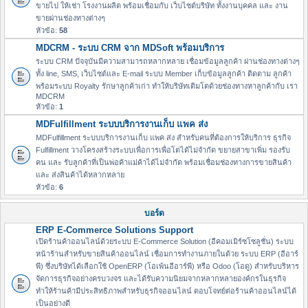
ขายไป ให้เช่า โรงงานผลิต พร้อมเชื่อมกับ เว็บไซต์บริษัท ทั้งงานบุคคล และ งาน
ขายผ่านช่องทางต่างๆ
หัวข้อ:
58
MDCRM - ระบบ CRM จาก MDSoft พร้อมบริการ
ระบบ CRM ปัจจุบันมีความสามารถหลากหลาย เชื่อมข้อมูลลูกค้า ผ่านช่องทางต่างๆ
ทั้ง line, SMS, เว็บไซต์และ E-mail ระบบ Member เก็บข้อมูลลูกค้า ติดตาม ลูกค้า
พร้อมระบบ Royalty รักษาลูกค้าเก่า ทำให้บริษัทเติมโตด้วยช่องทางหาลูกค้ากับ เรา
MDCRM
หัวข้อ:
1
MDFulfillment ระบบบริการงานเก็บ แพค ส่ง
MDFulfillment ระบบบริการงานเก็บ แพค ส่ง สำหรับคนที่ต้องการให้บริการ ธุรกิจ
Fulfillment วางโครงสร้างระบบเพื่อการเพื่อโตได้ไม่จำกัด ขยายสาขาเพิ่ม รองรับ
คน และ รับลูกค้าที่เป็นพ่อค้าแม่ค้าได้ไม่จำกัด พร้อมเชื่อมช่องทางการขายสินค้า
และ ส่งสินค้าได้หลากหลาย
หัวข้อ:
6
บอร์ด
ERP E-Commerce Solutions Support
เปิดร้านค้าออนไลน์ด้วยระบบ E-Commerce Solution (อีคอมเมิร์ซโซลูชั่น) ระบบ
หน้าร้านสำหรับขายสินค้าออนไลน์ เชื่อมการทำงานภายในด้วย ระบบ ERP (อีอาร์
พี) ซึ่งบริษัทได้เลือกใช้ OpenERP (โอเพ้นอีอาร์พี) หรือ Odoo (โอดู) สำหรับบริหาร
จัดการธุรกิจอย่างครบวงจร และได้รับความนิยมจากหลากหลายองค์กรในธุรกิจ
ทำให้ร้านค้ามีประสิทธิภาพสำหรับธุรกิจออนไลน์ ตอบโจทย์ต่อร้านค้าออนไลน์ได้
เป็นอย่างดี