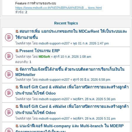
Feature การทำงานของระบบ
https://www.mdsoft.co.th/%E0%B8%AA%E0%B ... tions.html
หัวข้อ:
2
Recent Topics
สอนการเพิ่ม แยกประเภทของรถใน MDCarRent ให้เป็นระบบและ
ดู
ใช้งานง่ายขึ้น
โ
โพสต์ล่าสุด โดย
mdsoft-support-m207
«
พุธ 01 ก.ค. 2026 1:47 pm
พ
Present โปรแกรม ERP
ส
ดู
โพสต์ล่าสุด โดย
แ
MDSoft
«
ศุกร์ 10 ก.ค. 2026 1:08 am
โ
ตอบกลับ:
ร
1
พ
ก
จัดการใบแจ้งหนี้ได้ง่ายขึ้น ด้วยระบบติดตามการเรียกเก็บเงินใน
ส
ที่
ดู
MDHoteller
แ
ยั
โ
โพสต์ล่าสุด โดย
mdsoft-support-m207
«
ศุกร์ 05 มิ.ย. 2026 6:58 pm
ร
ง
พ
ก
ฟีเจอร์ Gift Card & eWallet เพิ่มโอกาสปิดการขายและสร้างลูกค้า
ไ
ส
ดู
ที่
ประจำบนเว็บไซต์ Odoo
ม่
แ
โ
ยั
โพสต์ล่าสุด โดย
ไ
mdsoft-support-m207
«
พฤหัสฯ. 28 พ.ค. 2026 5:36 pm
ร
พ
ง
ด้
ก
ฟีเจอร์ Gift Card & eWallet เพิ่มโอกาสปิดการขายและสร้างลูกค้า
ส
ไ
อ่
ที่
ดู
ประจำบนเว็บไซต์ Odoo
แ
ม่
า
ยั
โ
ร
โพสต์ล่าสุด โดย
ไ
mdsoft-support-m207
«
พฤหัสฯ. 28 พ.ค. 2026 5:31 pm
น
ง
พ
ก
ด้
แนะนำฟีเจอร์ Multi-company และ Multi-branch ใน MDERP
ไ
ส
ที่
อ่
ดู
ม่
แ