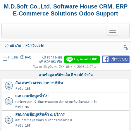
M.D.Soft Co.,Ltd. Software House CRM, ERP
E-Commerce Solutions Odoo Support
T
o
g
g
หน้าเว็บ
หน้าเว็บบอร์ด
l
นห
e
า
n
เมนูลัด
FAQ
เข้าสู่ระบบ
เข้าระบบ
Log in with LINE
a
สมัครสมาชิก
v
วันเวลาปัจจุบัน พฤหัสฯ. 06 ส.ค. 2026 11:07 am
i
g
ถามข้อมูล บริษัท เอ็ม ดี ซอฟต์ จำกัด
a
อัพเดทข่าวสารจากทางบริษัท
t
i
หัวข้อ:
166
o
สอบถามข้อมูลทั่วไป
n
บอร์ดทดสอบ นี่เป็นการทดสอบ ตั้งค่าส่วนเพิ่มเติมของ บอร์ด
หัวข้อ:
36
สอบถามข้อมูลสินค้า & บริการ
สอบถามข้อมูลสินค้า & บริการ ของทาง บ.
หัวข้อ:
167