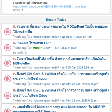
Feature การทำงานของระบบ
https://www.mdsoft.co.th/%E0%B8%AA%E0%B ... tions.html
หัวข้อ:
2
Recent Topics
สอนการเพิ่ม แยกประเภทของรถใน MDCarRent ให้เป็นระบบและ
ดู
ใช้งานง่ายขึ้น
โ
โพสต์ล่าสุด โดย
mdsoft-support-m207
«
พุธ 01 ก.ค. 2026 1:47 pm
พ
Present โปรแกรม ERP
ส
ดู
โพสต์ล่าสุด โดย
แ
MDSoft
«
ศุกร์ 10 ก.ค. 2026 1:08 am
โ
ตอบกลับ:
ร
1
พ
ก
จัดการใบแจ้งหนี้ได้ง่ายขึ้น ด้วยระบบติดตามการเรียกเก็บเงินใน
ส
ที่
ดู
MDHoteller
แ
ยั
โ
โพสต์ล่าสุด โดย
mdsoft-support-m207
«
ศุกร์ 05 มิ.ย. 2026 6:58 pm
ร
ง
พ
ก
ฟีเจอร์ Gift Card & eWallet เพิ่มโอกาสปิดการขายและสร้างลูกค้า
ไ
ส
ดู
ที่
ประจำบนเว็บไซต์ Odoo
ม่
แ
โ
ยั
โพสต์ล่าสุด โดย
ไ
mdsoft-support-m207
«
พฤหัสฯ. 28 พ.ค. 2026 5:36 pm
ร
พ
ง
ด้
ก
ฟีเจอร์ Gift Card & eWallet เพิ่มโอกาสปิดการขายและสร้างลูกค้า
ส
ไ
อ่
ที่
ดู
ประจำบนเว็บไซต์ Odoo
แ
ม่
า
ยั
โ
ร
โพสต์ล่าสุด โดย
ไ
mdsoft-support-m207
«
พฤหัสฯ. 28 พ.ค. 2026 5:31 pm
น
ง
พ
ก
ด้
แนะนำฟีเจอร์ Multi-company และ Multi-branch ใน MDERP
ไ
ส
ที่
อ่
ดู
ม่
แ