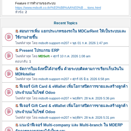
Feature การทำงานของระบบ
https://www.mdsoft.co.th/%E0%B8%AA%E0%B ... tions.html
หัวข้อ:
2
Recent Topics
สอนการเพิ่ม แยกประเภทของรถใน MDCarRent ให้เป็นระบบและ
ดู
ใช้งานง่ายขึ้น
โ
โพสต์ล่าสุด โดย
mdsoft-support-m207
«
พุธ 01 ก.ค. 2026 1:47 pm
พ
Present โปรแกรม ERP
ส
ดู
โพสต์ล่าสุด โดย
แ
MDSoft
«
ศุกร์ 10 ก.ค. 2026 1:08 am
โ
ตอบกลับ:
ร
1
พ
ก
จัดการใบแจ้งหนี้ได้ง่ายขึ้น ด้วยระบบติดตามการเรียกเก็บเงินใน
ส
ที่
ดู
MDHoteller
แ
ยั
โ
โพสต์ล่าสุด โดย
mdsoft-support-m207
«
ศุกร์ 05 มิ.ย. 2026 6:58 pm
ร
ง
พ
ก
ฟีเจอร์ Gift Card & eWallet เพิ่มโอกาสปิดการขายและสร้างลูกค้า
ไ
ส
ดู
ที่
ประจำบนเว็บไซต์ Odoo
ม่
แ
โ
ยั
โพสต์ล่าสุด โดย
ไ
mdsoft-support-m207
«
พฤหัสฯ. 28 พ.ค. 2026 5:36 pm
ร
พ
ง
ด้
ก
ฟีเจอร์ Gift Card & eWallet เพิ่มโอกาสปิดการขายและสร้างลูกค้า
ส
ไ
อ่
ที่
ดู
ประจำบนเว็บไซต์ Odoo
แ
ม่
า
ยั
โ
ร
โพสต์ล่าสุด โดย
ไ
mdsoft-support-m207
«
พฤหัสฯ. 28 พ.ค. 2026 5:31 pm
น
ง
พ
ก
ด้
แนะนำฟีเจอร์ Multi-company และ Multi-branch ใน MDERP
ไ
ส
ที่
อ่
ดู
ม่
แ