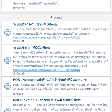
ข้อมูลจะสามารถเห็นได้โดยบุคคลทั่วไป
หัวข้อ:
73
Product
ระบบบริหารงานเช่า - MDRental
โปรแกรมบริหารจัดการตลาดนัด ระบบบริหารงานใช้เช่า รองรับการเช่าหลากหลาย
รูปแบบ ระบบพร้อมให้บริการ และ พัฒนาส่วนเสริมได้ตามต้องการ
https://www.youtube.com/playlist?list=P ... yeyv0UQwZ4
หัวข้อ:
62
ระบบเช่ารถ - MDCarRent
ระบบเช่ารถ - MDCarRent เป็นระบบบริการหารงานสำหรับธุรกิจให้เช่ารถทุกรูป
แบบ รถยนค์ รถจัการยานยน รถอีวี รถกอล์ฟ และ การเช่าทุกรูปแบบรบบมีความ
ยืดหยุ่น รองรับตั้งแต่จัดการฐานข้อมูลลูกค้า จนถึงออกใบเสร็จ รายงานภาษี รายได้
รอบการเช่ากำหนดได้เอง โปรแกรมยืดหยุ่น รับชมเพิ่มเติมได้ที่นี่
https://www.youtube.com/playlist?list=P ... Ti8m0vtRNN
หัวข้อ:
10
POS - ระบบขายหน้าร้านสำหรับร้านค้าที่มีหลายสาขา
POS - ระบบขายหน้าร้านสำหรับร้านค้าที่มีหลายสาขา รองรับการเชื่อมคลังสินค้า
การโอนระหว่างคลัง และ เชื่อมระบบกับเว็บไซต์ขายของ และ ERP หลังบ้าน
หัวข้อ:
2
MDERP - ระบบ ERP จาก MDSoft พร้อมบริการ
MDERP ระบบ ERP จาก MDSoft พร้อมบริการ สำหรับธุรกิจขนาด เล็ก กลาง ใหญ่
ระบบเราพร้อมรองรับการใช้งาน พร้อม Implement สำหรับ ธุกรกิจบริการ ซื้อมา