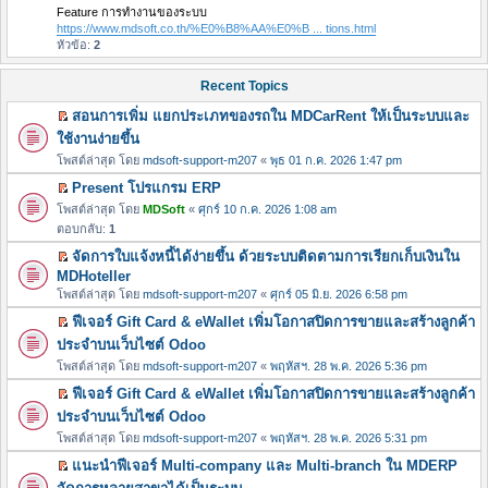
Feature การทำงานของระบบ
https://www.mdsoft.co.th/%E0%B8%AA%E0%B ... tions.html
หัวข้อ:
2
Recent Topics
สอนการเพิ่ม แยกประเภทของรถใน MDCarRent ให้เป็นระบบและ
ดู
ใช้งานง่ายขึ้น
โ
โพสต์ล่าสุด โดย
mdsoft-support-m207
«
พุธ 01 ก.ค. 2026 1:47 pm
พ
Present โปรแกรม ERP
ส
ดู
โพสต์ล่าสุด โดย
แ
MDSoft
«
ศุกร์ 10 ก.ค. 2026 1:08 am
โ
ตอบกลับ:
ร
1
พ
ก
จัดการใบแจ้งหนี้ได้ง่ายขึ้น ด้วยระบบติดตามการเรียกเก็บเงินใน
ส
ที่
ดู
MDHoteller
แ
ยั
โ
โพสต์ล่าสุด โดย
mdsoft-support-m207
«
ศุกร์ 05 มิ.ย. 2026 6:58 pm
ร
ง
พ
ก
ฟีเจอร์ Gift Card & eWallet เพิ่มโอกาสปิดการขายและสร้างลูกค้า
ไ
ส
ดู
ที่
ประจำบนเว็บไซต์ Odoo
ม่
แ
โ
ยั
โพสต์ล่าสุด โดย
ไ
mdsoft-support-m207
«
พฤหัสฯ. 28 พ.ค. 2026 5:36 pm
ร
พ
ง
ด้
ก
ฟีเจอร์ Gift Card & eWallet เพิ่มโอกาสปิดการขายและสร้างลูกค้า
ส
ไ
อ่
ที่
ดู
ประจำบนเว็บไซต์ Odoo
แ
ม่
า
ยั
โ
ร
โพสต์ล่าสุด โดย
ไ
mdsoft-support-m207
«
พฤหัสฯ. 28 พ.ค. 2026 5:31 pm
น
ง
พ
ก
ด้
แนะนำฟีเจอร์ Multi-company และ Multi-branch ใน MDERP
ไ
ส
ที่
อ่
ดู
ม่
แ