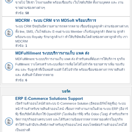
ขายไป ให้เช่า โรงงานผลิต พร้อมเชื่อมกับ เว็บไซต์บริษัท ทั้งงานบุคคล และ งาน
ขายผ่านช่องทางต่างๆ
หัวข้อ:
58
MDCRM - ระบบ CRM จาก MDSoft พร้อมบริการ
ระบบ CRM ปัจจุบันมีความสามารถหลากหลาย เชื่อมข้อมูลลูกค้า ผ่านช่องทางต่างๆ
ทั้ง line, SMS, เว็บไซต์และ E-mail ระบบ Member เก็บข้อมูลลูกค้า ติดตาม ลูกค้า
พร้อมระบบ Royalty รักษาลูกค้าเก่า ทำให้บริษัทเติมโตด้วยช่องทางหาลูกค้ากับ เรา
MDCRM
หัวข้อ:
1
MDFulfillment ระบบบริการงานเก็บ แพค ส่ง
MDFulfillment ระบบบริการงานเก็บ แพค ส่ง สำหรับคนที่ต้องการให้บริการ ธุรกิจ
Fulfillment วางโครงสร้างระบบเพื่อการเพื่อโตได้ไม่จำกัด ขยายสาขาเพิ่ม รองรับ
คน และ รับลูกค้าที่เป็นพ่อค้าแม่ค้าได้ไม่จำกัด พร้อมเชื่อมช่องทางการขายสินค้า
และ ส่งสินค้าได้หลากหลาย
หัวข้อ:
6
บอร์ด
ERP E-Commerce Solutions Support
เปิดร้านค้าออนไลน์ด้วยระบบ E-Commerce Solution (อีคอมเมิร์ซโซลูชั่น) ระบบ
หน้าร้านสำหรับขายสินค้าออนไลน์ เชื่อมการทำงานภายในด้วย ระบบ ERP (อีอาร์
พี) ซึ่งบริษัทได้เลือกใช้ OpenERP (โอเพ้นอีอาร์พี) หรือ Odoo (โอดู) สำหรับบริหาร
จัดการธุรกิจอย่างครบวงจร และได้รับความนิยมจากหลากหลายองค์กรในธุรกิจ
ทำให้ร้านค้ามีประสิทธิภาพสำหรับธุรกิจออนไลน์ ตอบโจทย์ต่อร้านค้าออนไลน์ได้
เป็นอย่างดี