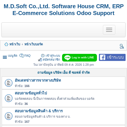
M.D.Soft Co.,Ltd. Software House CRM, ERP
E-Commerce Solutions Odoo Support
T
o
g
g
หน้าเว็บ
หน้าเว็บบอร์ด
l
นห
e
า
n
เมนูลัด
FAQ
เข้าสู่ระบบ
เข้าระบบ
Log in with LINE
a
สมัครสมาชิก
v
วันเวลาปัจจุบัน อาทิตย์ 09 ส.ค. 2026 1:28 pm
i
g
ถามข้อมูล บริษัท เอ็ม ดี ซอฟต์ จำกัด
a
อัพเดทข่าวสารจากทางบริษัท
t
i
หัวข้อ:
166
o
สอบถามข้อมูลทั่วไป
n
บอร์ดทดสอบ นี่เป็นการทดสอบ ตั้งค่าส่วนเพิ่มเติมของ บอร์ด
หัวข้อ:
36
สอบถามข้อมูลสินค้า & บริการ
สอบถามข้อมูลสินค้า & บริการ ของทาง บ.
หัวข้อ:
167