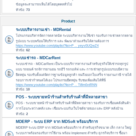
ข้อมูลจะสามารถเห็นได้โดยบุคคลทั่วไป
หัวข้อ:
73
Product
ระบบบริหารงานเช่า - MDRental
โปรแกรมบริหารจัดการตลาดนัด ระบบบริหารงานใช้เช่า รองรับการเช่าหลากหลาย
รูปแบบ ระบบพร้อมให้บริการ และ พัฒนาส่วนเสริมได้ตามต้องการ
https://www.youtube.com/playlist?list=P ... yeyv0UQwZ4
หัวข้อ:
62
ระบบเช่ารถ - MDCarRent
ระบบเช่ารถ - MDCarRent เป็นระบบบริการหารงานสำหรับธุรกิจให้เช่ารถทุกรูป
แบบ รถยนค์ รถจัการยานยน รถอีวี รถกอล์ฟ และ การเช่าทุกรูปแบบรบบมีความ
ยืดหยุ่น รองรับตั้งแต่จัดการฐานข้อมูลลูกค้า จนถึงออกใบเสร็จ รายงานภาษี รายได้
รอบการเช่ากำหนดได้เอง โปรแกรมยืดหยุ่น รับชมเพิ่มเติมได้ที่นี่
https://www.youtube.com/playlist?list=P ... Ti8m0vtRNN
หัวข้อ:
10
POS - ระบบขายหน้าร้านสำหรับร้านค้าที่มีหลายสาขา
POS - ระบบขายหน้าร้านสำหรับร้านค้าที่มีหลายสาขา รองรับการเชื่อมคลังสินค้า
การโอนระหว่างคลัง และ เชื่อมระบบกับเว็บไซต์ขายของ และ ERP หลังบ้าน
หัวข้อ:
2
MDERP - ระบบ ERP จาก MDSoft พร้อมบริการ
MDERP ระบบ ERP จาก MDSoft พร้อมบริการ สำหรับธุรกิจขนาด เล็ก กลาง ใหญ่
ระบบเราพร้อมรองรับการใช้งาน พร้อม Implement สำหรับ ธุกรกิจบริการ ซื้อมา