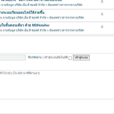
0
น
ถามข้อมูล บริษัท เอ็ม ดี ซอฟต์ จำกัด
»
อัพเดทข่าวสารจากทางบริษัท
งระบบเรียนออนไลน์ให้ง่ายขึ้น
0
 ใน
ถามข้อมูล บริษัท เอ็ม ดี ซอฟต์ จำกัด
»
อัพเดทข่าวสารจากทางบริษัท
ครบในขั้นตอนเดียว ด้วย MDHoteller
0
 ใน
ถามข้อมูล บริษัท เอ็ม ดี ซอฟต์ จำกัด
»
อัพเดทข่าวสารจากทางบริษัท
ลืมรหัสผ่าน
|
เข้าสู่ระบบอัตโนมัติ
ั่วไป 811 (ใน 600 นาทีที่ผ่านมา)