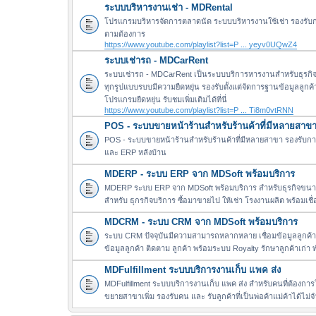
ระบบบริหารงานเช่า - MDRental
โปรแกรมบริหารจัดการตลาดนัด ระบบบริหารงานใช้เช่า รองรับ
ตามต้องการ
https://www.youtube.com/playlist?list=P ... yeyv0UQwZ4
ระบบเช่ารถ - MDCarRent
ระบบเช่ารถ - MDCarRent เป็นระบบบริการหารงานสำหรับธุรกิจใ
ทุกรูปแบบรบบมีความยืดหยุ่น รองรับตั้งแต่จัดการฐานข้อมูลลูก
โปรแกรมยืดหยุ่น รับชมเพิ่มเติมได้ที่นี่
https://www.youtube.com/playlist?list=P ... Ti8m0vtRNN
POS - ระบบขายหน้าร้านสำหรับร้านค้าที่มีหลายสาข
POS - ระบบขายหน้าร้านสำหรับร้านค้าที่มีหลายสาขา รองรับการ
และ ERP หลังบ้าน
MDERP - ระบบ ERP จาก MDSoft พร้อมบริการ
MDERP ระบบ ERP จาก MDSoft พร้อมบริการ สำหรับธุรกิจขนาด 
สำหรับ ธุกรกิจบริการ ซื้อมาขายไป ให้เช่า โรงงานผลิต พร้อมเชื
MDCRM - ระบบ CRM จาก MDSoft พร้อมบริการ
ระบบ CRM ปัจจุบันมีความสามารถหลากหลาย เชื่อมข้อมูลลูกค้า ผ
ข้อมูลลูกค้า ติดตาม ลูกค้า พร้อมระบบ Royalty รักษาลูกค้าเก่
MDFulfillment ระบบบริการงานเก็บ แพค ส่ง
MDFulfillment ระบบบริการงานเก็บ แพค ส่ง สำหรับคนที่ต้องการให
ขยายสาขาเพิ่ม รองรับคน และ รับลูกค้าที่เป็นพ่อค้าแม่ค้าได้ไม