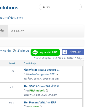
olutions
 สอนการใช้งาน เวลา
ร์ด
ติดต่อเรา
ัครสมาชิก
เข้าสู่ระบบ
เข้าระบบ
Log in with LINE
วันเวลาปัจจุบัน เสาร์ 08 ส.ค. 2026 10:16 pm
โพสต์
โพสต์ล่าสุด
ฟีเจอร์ Gift Card & eWallet เ…
199
โดย
mdsoft-support-m207
ดู
พฤหัสฯ. 28 พ.ค. 2026 5:36 pm
ข้
อ
Re: บริการ Odoo มีออะไรบ้าง
71
ค
โดย
PR@mdsoft
ดู
ว
อังคาร 17 มี.ค. 2026 9:43 am
ข้
า
อ
Re: Present โปรแกรม ERP
281
ม
ค
โดย
MDSoft