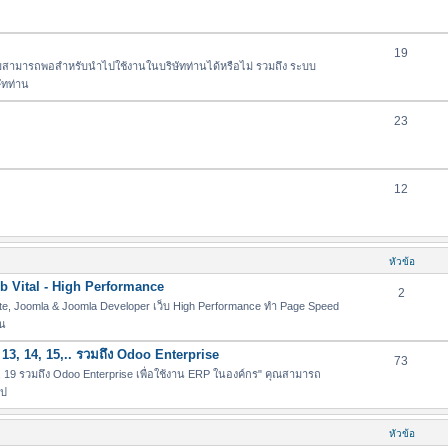
19
สามารถพอสำหรับนำไปใช้งานในบริษัทท่านได้หรือไม่ รวมถึง ระบบ
ัทท่าน
23
12
หัวข้อ
 Vital - High Performance
2
e, Joomla & Joomla Developer เว็บ High Performance ทำ Page Speed
่น
13, 14, 15,.. รวมถึง Odoo Enterprise
73
19 รวมถึง Odoo Enterprise เพื่อใช้งาน ERP ในองค์กร" คุณสามารถ
ไป
หัวข้อ