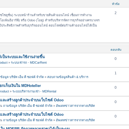
หัวข้อ
2
์ซโซลูชั่น) ระบบหน้าร้านสำหรับขายสินค้าออนไลน์ เชื่อมการทำงาน
(โอเพ้นอีอาร์พี) หรือ Odoo (โอดู) สำหรับบริหารจัดการธุรกิจอย่างครบวงจร
ีประสิทธิภาพสำหรับธุรกิจออนไลน์ ตอบโจทย์ต่อร้านค้าออนไลน์ได้เป็น
ตอบกลับ
ป็นระบบและใช้งานง่ายขึ้น
0
oduct
»
ระบบเช่ารถ - MDCarRent
1
้อมูล บริษัท เอ็ม ดี ซอฟต์ จำกัด
»
สอบถามข้อมูลสินค้า & บริการ
ียกเก็บเงินใน MDHoteller
0
roduct
»
ระบบบริหารงานเช่า - MDRental
ายและสร้างลูกค้าประจำบนเว็บไซต์ Odoo
0
 ใน
ถามข้อมูล บริษัท เอ็ม ดี ซอฟต์ จำกัด
»
อัพเดทข่าวสารจากทางบริษัท
ายและสร้างลูกค้าประจำบนเว็บไซต์ Odoo
0
 ใน
ถามข้อมูล บริษัท เอ็ม ดี ซอฟต์ จำกัด
»
อัพเดทข่าวสารจากทางบริษัท
h ใน MDERP จัดการหลายสาขาได้เป็นระบบ