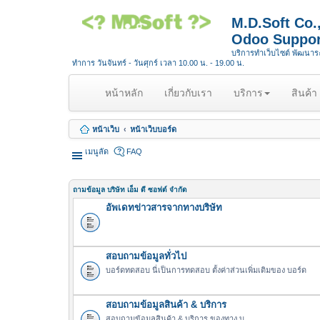
M.D.Soft Co
Odoo Suppor
บริการทำเว็บไซต์ พัฒนา
ทำการ วันจันทร์ - วันศุกร์ เวลา 10.00 น. - 19.00 น.
(
หน้าหลัก
เกี่ยวกับเรา
บริการ
สินค้า
c
u
หน้าเว็บ
หน้าเว็บบอร์ด
r
r
เมนูลัด
FAQ
e
n
ถามข้อมูล บริษัท เอ็ม ดี ซอฟต์ จำกัด
t
)
อัพเดทข่าวสารจากทางบริษัท
สอบถามข้อมูลทั่วไป
บอร์ดทดสอบ นี่เป็นการทดสอบ ตั้งค่าส่วนเพิ่มเติมของ บอร์ด
สอบถามข้อมูลสินค้า & บริการ
สอบถามข้อมูลสินค้า & บริการ ของทาง บ.