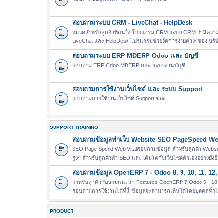
สอบถามระบบ CRM - LiveChat - HelpDesk
หมวดสำหรับลูกค้าที่สนใจ โปรแกรม CRM ระบบ CRM ว่ามีความ
LiveChat และ HelpDesk โปรแกรมช่วยจัดการง่ายต่างๆของ บริษ
สอบถามระบบ ERP MDERP Odoo เเละ บัญชี
สอบถาม ERP Odoo MDERP เเละ ระบบงานบัญชี
สอบถามการใช้งานเว็บไซต์ และ ระบบ Support
สอบถามการใช้งานเว็บไซต์ Support ของ
SUPPORT TRAINING
สอบถามข้อมูลทำเว็บ Website SEO PageSpeed Web
SEO Page Speed Web Vitalสอบถามข้อมูล สำหรับลูกค้า Websit
สูงๆ สำหรับลูกค้าทำ SEO และ เติมโตกับเว็บไซต์ตัวเองอย่างยังยื
สอบถามข้อมูล OpenERP 7 - Odoo 8, 9, 10, 11, 12, 
สำหรับลูกค้า "อบรมแนะนำ Features OpenERP 7 Odoo 9 - 18, 
สอบถามการใช้งานได้ที่นี่ ข้อมูลจะสามารถเห็นได้โดยบุคคลทั่ว
PRODUCT