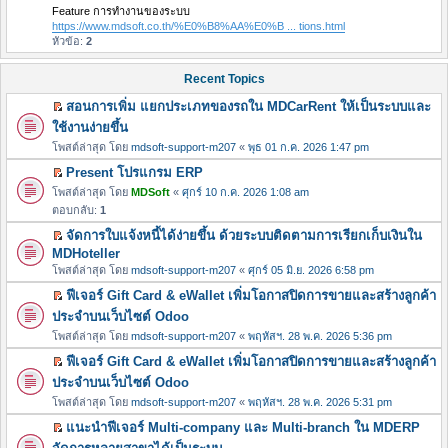
Feature การทำงานของระบบ
https://www.mdsoft.co.th/%E0%B8%AA%E0%B ... tions.html
หัวข้อ:
2
Recent Topics
สอนการเพิ่ม แยกประเภทของรถใน MDCarRent ให้เป็นระบบและ
ดู
ใช้งานง่ายขึ้น
โ
โพสต์ล่าสุด โดย
mdsoft-support-m207
«
พุธ 01 ก.ค. 2026 1:47 pm
พ
Present โปรแกรม ERP
ส
ดู
โพสต์ล่าสุด โดย
แ
MDSoft
«
ศุกร์ 10 ก.ค. 2026 1:08 am
โ
ตอบกลับ:
ร
1
พ
ก
จัดการใบแจ้งหนี้ได้ง่ายขึ้น ด้วยระบบติดตามการเรียกเก็บเงินใน
ส
ที่
ดู
MDHoteller
แ
ยั
โ
โพสต์ล่าสุด โดย
mdsoft-support-m207
«
ศุกร์ 05 มิ.ย. 2026 6:58 pm
ร
ง
พ
ก
ฟีเจอร์ Gift Card & eWallet เพิ่มโอกาสปิดการขายและสร้างลูกค้า
ไ
ส
ดู
ที่
ประจำบนเว็บไซต์ Odoo
ม่
แ
โ
ยั
โพสต์ล่าสุด โดย
ไ
mdsoft-support-m207
«
พฤหัสฯ. 28 พ.ค. 2026 5:36 pm
ร
พ
ง
ด้
ก
ฟีเจอร์ Gift Card & eWallet เพิ่มโอกาสปิดการขายและสร้างลูกค้า
ส
ไ
อ่
ที่
ดู
ประจำบนเว็บไซต์ Odoo
แ
ม่
า
ยั
โ
ร
โพสต์ล่าสุด โดย
ไ
mdsoft-support-m207
«
พฤหัสฯ. 28 พ.ค. 2026 5:31 pm
น
ง
พ
ก
ด้
แนะนำฟีเจอร์ Multi-company และ Multi-branch ใน MDERP
ไ
ส
ที่
อ่
ดู
ม่
แ