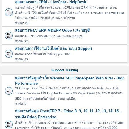
สอบถามระบบ CRM - LiveChat - HelpDesk
หมวดสำหรับลูกค้าที่สนใจ โปรแกรม CRM ระบบ CRM ว่ามีความสามารถพอ
สำหรับนำไปใช้งานในบริษัทท่านได้หรือไม่ รวมถึง ระบบ LiveChat และ HelpDesk
โปรแกรมช่วยจัดการง่ายต่างๆของ บริษัทท่าน
หัวข้อ:
19
สอบถามระบบ ERP MDERP Odoo เเละ บัญชี
สอบถาม ERP Odoo MDERP เเละ ระบบงานบัญชี
หัวข้อ:
23
สอบถามการใช้งานเว็บไซต์ และ ระบบ Support
สอบถามการใช้งานเว็บไซต์ Support ของ
หัวข้อ:
12
Support Training
สอบถามข้อมูลทำเว็บ Website SEO PageSpeed Web Vital - High
Performance
SEO Page Speed Web Vitalสอบถามข้อมูล สำหรับลูกค้า Website, Joomla &
Joomla Developer เว็บ High Performance ทำ Page Speed สูงๆ สำหรับลูกค้าทำ
SEO และ เติมโตกับเว็บไซต์ตัวเองอย่างยังยื่น
หัวข้อ:
2
สอบถามข้อมูล OpenERP 7 - Odoo 8, 9, 10, 11, 12, 13, 14, 15,..
รวมถึง Odoo Enterprise
สำหรับลูกค้า "อบรมแนะนำ Features OpenERP 7 Odoo 9 - 18, 19 รวมถึง Odoo
Enterprise เพื่อใช้งาน ERP ในองค์กร" คุณสามารถสอบถามการใช้งานได้ที่นี่