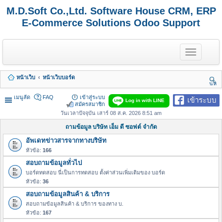
M.D.Soft Co.,Ltd. Software House CRM, ERP
E-Commerce Solutions Odoo Support
T
o
g
g
หน้าเว็บ
หน้าเว็บบอร์ด
l
นห
e
า
n
เมนูลัด
FAQ
เข้าสู่ระบบ
เข้าระบบ
Log in with LINE
a
สมัครสมาชิก
v
วันเวลาปัจจุบัน เสาร์ 08 ส.ค. 2026 8:51 am
i
g
ถามข้อมูล บริษัท เอ็ม ดี ซอฟต์ จำกัด
a
อัพเดทข่าวสารจากทางบริษัท
t
i
หัวข้อ:
166
o
สอบถามข้อมูลทั่วไป
n
บอร์ดทดสอบ นี่เป็นการทดสอบ ตั้งค่าส่วนเพิ่มเติมของ บอร์ด
หัวข้อ:
36
สอบถามข้อมูลสินค้า & บริการ
สอบถามข้อมูลสินค้า & บริการ ของทาง บ.
หัวข้อ:
167