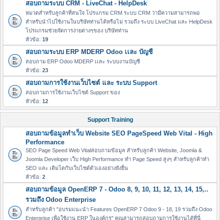
สอบถามระบบ CRM - LiveChat - HelpDesk
หมวดสำหรับลูกค้าที่สนใจ โปรแกรม CRM ระบบ CRM ว่ามีความสามารถพอ
สำหรับนำไปใช้งานในบริษัทท่านได้หรือไม่ รวมถึง ระบบ LiveChat และ HelpDesk
โปรแกรมช่วยจัดการง่ายต่างๆของ บริษัทท่าน
หัวข้อ:
19
สอบถามระบบ ERP MDERP Odoo เเละ บัญชี
สอบถาม ERP Odoo MDERP เเละ ระบบงานบัญชี
หัวข้อ:
23
สอบถามการใช้งานเว็บไซต์ และ ระบบ Support
สอบถามการใช้งานเว็บไซต์ Support ของ
หัวข้อ:
12
Support Training
สอบถามข้อมูลทำเว็บ Website SEO PageSpeed Web Vital - High
Performance
SEO Page Speed Web Vitalสอบถามข้อมูล สำหรับลูกค้า Website, Joomla &
Joomla Developer เว็บ High Performance ทำ Page Speed สูงๆ สำหรับลูกค้าทำ
SEO และ เติมโตกับเว็บไซต์ตัวเองอย่างยังยื่น
หัวข้อ:
2
สอบถามข้อมูล OpenERP 7 - Odoo 8, 9, 10, 11, 12, 13, 14, 15,..
รวมถึง Odoo Enterprise
สำหรับลูกค้า "อบรมแนะนำ Features OpenERP 7 Odoo 9 - 18, 19 รวมถึง Odoo
Enterprise เพื่อใช้งาน ERP ในองค์กร" คุณสามารถสอบถามการใช้งานได้ที่นี่