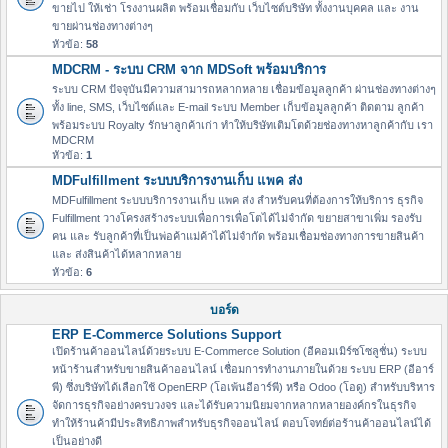
ขายไป ให้เช่า โรงงานผลิต พร้อมเชื่อมกับ เว็บไซต์บริษัท ทั้งงานบุคคล และ งาน
ขายผ่านช่องทางต่างๆ
หัวข้อ:
58
MDCRM - ระบบ CRM จาก MDSoft พร้อมบริการ
ระบบ CRM ปัจจุบันมีความสามารถหลากหลาย เชื่อมข้อมูลลูกค้า ผ่านช่องทางต่างๆ
ทั้ง line, SMS, เว็บไซต์และ E-mail ระบบ Member เก็บข้อมูลลูกค้า ติดตาม ลูกค้า
พร้อมระบบ Royalty รักษาลูกค้าเก่า ทำให้บริษัทเติมโตด้วยช่องทางหาลูกค้ากับ เรา
MDCRM
หัวข้อ:
1
MDFulfillment ระบบบริการงานเก็บ แพค ส่ง
MDFulfillment ระบบบริการงานเก็บ แพค ส่ง สำหรับคนที่ต้องการให้บริการ ธุรกิจ
Fulfillment วางโครงสร้างระบบเพื่อการเพื่อโตได้ไม่จำกัด ขยายสาขาเพิ่ม รองรับ
คน และ รับลูกค้าที่เป็นพ่อค้าแม่ค้าได้ไม่จำกัด พร้อมเชื่อมช่องทางการขายสินค้า
และ ส่งสินค้าได้หลากหลาย
หัวข้อ:
6
บอร์ด
ERP E-Commerce Solutions Support
เปิดร้านค้าออนไลน์ด้วยระบบ E-Commerce Solution (อีคอมเมิร์ซโซลูชั่น) ระบบ
หน้าร้านสำหรับขายสินค้าออนไลน์ เชื่อมการทำงานภายในด้วย ระบบ ERP (อีอาร์
พี) ซึ่งบริษัทได้เลือกใช้ OpenERP (โอเพ้นอีอาร์พี) หรือ Odoo (โอดู) สำหรับบริหาร
จัดการธุรกิจอย่างครบวงจร และได้รับความนิยมจากหลากหลายองค์กรในธุรกิจ
ทำให้ร้านค้ามีประสิทธิภาพสำหรับธุรกิจออนไลน์ ตอบโจทย์ต่อร้านค้าออนไลน์ได้
เป็นอย่างดี