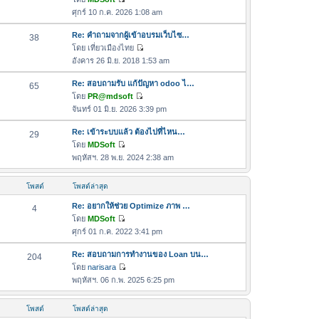
ล่
ดู
ว
ศุกร์ 10 ก.ค. 2026 1:08 am
า
ข้
า
สุ
อ
Re: คำถามจากผู้เข้าอบรมเว็บไซ…
38
ม
ด
ค
โดย
เที่ยวเมืองไทย
ล่
ดู
ว
อังคาร 26 มิ.ย. 2018 1:53 am
า
ข้
า
สุ
อ
Re: สอบถามรับ แก้ปัญหา odoo ไ…
65
ม
ด
ค
โดย
PR@mdsoft
ล่
ดู
ว
จันทร์ 01 มิ.ย. 2026 3:39 pm
า
ข้
า
สุ
อ
Re: เข้าระบบแล้ว ต้องไปที่ไหน…
29
ม
ด
ค
โดย
MDSoft
ล่
ดู
ว
พฤหัสฯ. 28 พ.ย. 2024 2:38 am
า
ข้
า
สุ
อ
ม
ด
โพสต์
โพสต์ล่าสุด
ค
ล่
ว
Re: อยากให้ช่วย Optimize ภาพ …
4
า
า
โดย
MDSoft
สุ
ดู
ม
ศุกร์ 01 ก.ค. 2022 3:41 pm
ด
ข้
ล่
อ
Re: สอบถามการทำงานของ Loan บน…
204
า
ค
โดย
narisara
สุ
ดู
ว
พฤหัสฯ. 06 ก.พ. 2025 6:25 pm
ด
ข้
า
อ
ม
โพสต์
โพสต์ล่าสุด
ค
ล่