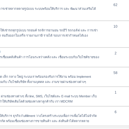
62
การเช่าหลากหลายรูปแบบ ระบบพร้อมให้บริการ และ พัฒนาส่วนเสริมได้
10
ห้เช่ารถทุกรูปแบบ รถยนค์ รถจัการยานยน รถอีวี รถกอล์ฟ และ การเช่า
ค้า จนถึงออกใบเสร็จ รายงานภาษี รายได้ รอบการเช่ากำหนดได้เอง
า
2
เชื่อมคลังสินค้า การโอนระหว่างคลัง และ เชื่อมระบบกับเว็บไซต์ขายของ
58
เล็ก กลาง ใหญ่ ระบบเราพร้อมรองรับการใช้งาน พร้อม Implement
่อมกับ เว็บไซต์บริษัท ทั้งงานบุคคล และ งานขายผ่านช่องทางต่างๆ
1
่านช่องทางต่างๆ ทั้ง line, SMS, เว็บไซต์และ E-mail ระบบ Member เก็บ
า ทำให้บริษัทเติมโตด้วยช่องทางหาลูกค้ากับ เรา MDCRM
6
้บริการ ธุรกิจ Fulfillment วางโครงสร้างระบบเพื่อการเพื่อโตได้ไม่จำกัด
่จำกัด พร้อมเชื่อมช่องทางการขายสินค้า และ ส่งสินค้าได้หลากหลาย