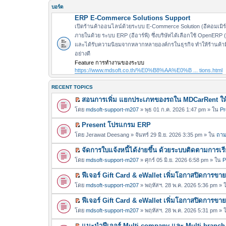
บอร์ด
ERP E-Commerce Solutions Support
เปิดร้านค้าออนไลน์ด้วยระบบ E-Commerce Solution (อีคอมเมิร
ภายในด้วย ระบบ ERP (อีอาร์พี) ซึ่งบริษัทได้เลือกใช้ OpenERP 
และได้รับความนิยมจากหลากหลายองค์กรในธุรกิจ ทำให้ร้านค้าม
อย่างดี
Feature การทำงานของระบบ
https://www.mdsoft.co.th/%E0%B8%AA%E0%B ... tions.html
RECENT TOPICS
สอนการเพิ่ม แยกประเภทของรถใน MDCarRent ให้เ
ดู
โดย
mdsoft-support-m207
» พุธ 01 ก.ค. 2026 1:47 pm » ใน
Pr
โ
Present โปรแกรม ERP
พ
ดู
ส
โดย
Jerawat Deesang
» จันทร์ 29 มิ.ย. 2026 3:35 pm » ใน
ถามข
โ
แ
จัดการใบแจ้งหนี้ได้ง่ายขึ้น ด้วยระบบติดตามการเร
พ
ร
ดู
ส
โดย
mdsoft-support-m207
» ศุกร์ 05 มิ.ย. 2026 6:58 pm » ใน
P
ก
โ
แ
ที่
ฟีเจอร์ Gift Card & eWallet เพิ่มโอกาสปิดการข
พ
ร
ยั
ดู
ส
โดย
mdsoft-support-m207
» พฤหัสฯ. 28 พ.ค. 2026 5:36 pm »
ก
ง
โ
แ
ที่
ไ
ฟีเจอร์ Gift Card & eWallet เพิ่มโอกาสปิดการข
พ
ร
ยั
ม่
ดู
ส
โดย
mdsoft-support-m207
» พฤหัสฯ. 28 พ.ค. 2026 5:31 pm »
ก
ง
ไ
โ
แ
ที่
ไ
ด้
แนะนำฟีเจอร์ Multi-company และ Multi-branc
พ