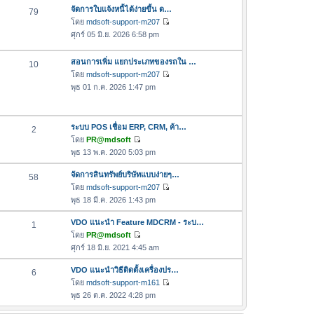
ว
จัดการใบแจ้งหนี้ได้ง่ายขึ้น ด…
79
า
า
โดย
mdsoft-support-m207
สุ
ดู
ม
ศุกร์ 05 มิ.ย. 2026 6:58 pm
ด
ข้
ล่
อ
า
สอนการเพิ่ม แยกประเภทของรถใน …
10
ค
สุ
โดย
mdsoft-support-m207
ว
ดู
ด
พุธ 01 ก.ค. 2026 1:47 pm
า
ข้
ม
อ
ล่
ค
ระบบ POS เชื่อม ERP, CRM, ค้า…
2
า
ว
โดย
PR@mdsoft
สุ
า
ดู
พุธ 13 พ.ค. 2020 5:03 pm
ด
ม
ข้
ล่
อ
จัดการสินทรัพย์บริษัทแบบง่ายๆ…
58
า
ค
โดย
mdsoft-support-m207
ดู
สุ
ว
พุธ 18 มี.ค. 2026 1:43 pm
ข้
ด
า
อ
VDO แนะนำ Feature MDCRM - ระบ…
1
ม
ค
โดย
PR@mdsoft
ล่
ดู
ว
ศุกร์ 18 มิ.ย. 2021 4:45 am
า
ข้
า
สุ
อ
VDO แนะนำวิธีติดตั้งเครื่องปร…
6
ม
ด
ค
โดย
mdsoft-support-m161
ล่
ดู
ว
พุธ 26 ต.ค. 2022 4:28 pm
า
ข้
า
สุ