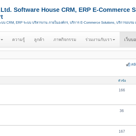
.,Ltd. Software House CRM, ERP E-Commerce S
t
ระบบ CRM, ERP ระบบ บริหารงาน ภายในองค์กร, บริการ E-Commerce Solutions, บริการอบรม
ความรู้
ลูกค้า
ภาพกิจกรรม
ร่วมงานกับเรา
เว็บบอ
สม
หัวข้อ
166
36
167