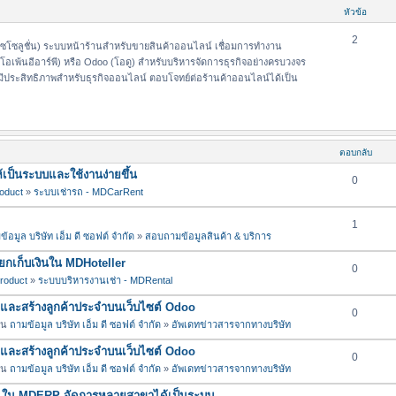
หัวข้อ
2
์ซโซลูชั่น) ระบบหน้าร้านสำหรับขายสินค้าออนไลน์ เชื่อมการทำงาน
(โอเพ้นอีอาร์พี) หรือ Odoo (โอดู) สำหรับบริหารจัดการธุรกิจอย่างครบวงจร
ีประสิทธิภาพสำหรับธุรกิจออนไลน์ ตอบโจทย์ต่อร้านค้าออนไลน์ได้เป็น
ตอบกลับ
ป็นระบบและใช้งานง่ายขึ้น
0
oduct
»
ระบบเช่ารถ - MDCarRent
1
้อมูล บริษัท เอ็ม ดี ซอฟต์ จำกัด
»
สอบถามข้อมูลสินค้า & บริการ
ียกเก็บเงินใน MDHoteller
0
roduct
»
ระบบบริหารงานเช่า - MDRental
ายและสร้างลูกค้าประจำบนเว็บไซต์ Odoo
0
 ใน
ถามข้อมูล บริษัท เอ็ม ดี ซอฟต์ จำกัด
»
อัพเดทข่าวสารจากทางบริษัท
ายและสร้างลูกค้าประจำบนเว็บไซต์ Odoo
0
 ใน
ถามข้อมูล บริษัท เอ็ม ดี ซอฟต์ จำกัด
»
อัพเดทข่าวสารจากทางบริษัท
h ใน MDERP จัดการหลายสาขาได้เป็นระบบ