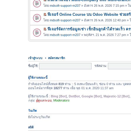
ร
ยั
ม่
ดู
อ่
ส
โดย
mdsoft-support-m207
» อังคาร 26 พ.ค. 2026 7:15 pm » ใ
ก
ง
ไ
โ
า
แ
ที่
ไ
ด้
ฟีเจอร์ Online Course บน Odoo Website ช่วยสร้า
พ
น
ร
ยั
ม่
ดู
อ่
ส
โดย
mdsoft-support-m207
» อังคาร 26 พ.ค. 2026 12:40 pm »
ก
ง
ไ
โ
า
แ
ที่
ไ
ด้
ฟีเจอร์จัดการข้อมูลเช่า เช็กอินลูกค้าได้รวดเร็ว 
พ
น
ร
ยั
ม่
ดู
อ่
ส
โดย
mdsoft-support-m207
» พฤหัสฯ. 21 พ.ค. 2026 7:27 pm »
ก
ง
ไ
โ
า
แ
ที่
ไ
ด้
พ
น
ร
ยั
ม่
อ่
ส
ก
ง
ไ
า
แ
ที่
ไ
ด้
เข้าสู่ระบบ
•
สมัครสมาชิก
น
ร
ยั
ม่
อ่
ก
ชื่อผู้ใช้:
รหัสผ่าน:
ง
ไ
า
ที่
ไ
ด้
น
ยั
ม่
ผู้ใช้งานขณะนี้
อ่
ง
ไ
า
กำลังออนไลน์ทั้งหมด
819
ท่าน :: 5 ลงทะเบียนแล้ว, ซ่อน 0 ท่าน และ บุคคลท
ไ
ด้
ออนไลน์มากที่สุด
น
18277
ท่าน เมื่อ พุธ 01 ม.ค. 2020 11:37 am
ม่
อ่
ผู้ใช้งานขณะนี้ :
ไ
Bing [Bot]
,
DotBot
,
Google [Bot]
,
Majestic-12 [Bot]
า
กลุ่ม:
ผู้ดูแลระบบ
,
Moderators
ด้
น
อ่
วันเกิด
า
ยังไม่ระบุวันเกิด
น
สถิติ