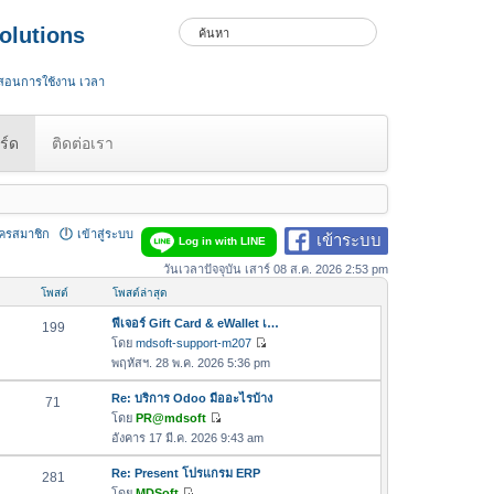
olutions
 สอนการใช้งาน เวลา
ร์ด
ติดต่อเรา
ัครสมาชิก
เข้าสู่ระบบ
เข้าระบบ
Log in with LINE
วันเวลาปัจจุบัน เสาร์ 08 ส.ค. 2026 2:53 pm
โพสต์
โพสต์ล่าสุด
ฟีเจอร์ Gift Card & eWallet เ…
199
โดย
mdsoft-support-m207
ดู
พฤหัสฯ. 28 พ.ค. 2026 5:36 pm
ข้
อ
Re: บริการ Odoo มีออะไรบ้าง
71
ค
โดย
PR@mdsoft
ดู
ว
อังคาร 17 มี.ค. 2026 9:43 am
ข้
า
อ
Re: Present โปรแกรม ERP
281
ม
ค
โดย
MDSoft