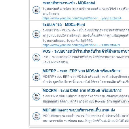
ระบบบริหารงานเช่า - MDRental
โปรแกรมบริหารจัดการตลาดนัด ระบบบริหารงานใช้เช่า รองรับ
ตามต้องการ
https://www.youtube.com/playlist?list=P ... yeyv0UQwZ4
ระบบเช่ารถ - MDCarRent
ระบบเช่ารถ - MDCarRent เป็นระบบบริการหารงานสำหรับธุรกิจใ
ทุกรูปแบบรบบมีความยืดหยุ่น รองรับตั้งแต่จัดการฐานข้อมูลลูก
โปรแกรมยืดหยุ่น รับชมเพิ่มเติมได้ที่นี่
https://www.youtube.com/playlist?list=P ... Ti8m0vtRNN
POS - ระบบขายหน้าร้านสำหรับร้านค้าที่มีหลายสาข
POS - ระบบขายหน้าร้านสำหรับร้านค้าที่มีหลายสาขา รองรับการ
และ ERP หลังบ้าน
MDERP - ระบบ ERP จาก MDSoft พร้อมบริการ
MDERP ระบบ ERP จาก MDSoft พร้อมบริการ สำหรับธุรกิจขนาด 
สำหรับ ธุกรกิจบริการ ซื้อมาขายไป ให้เช่า โรงงานผลิต พร้อมเชื
MDCRM - ระบบ CRM จาก MDSoft พร้อมบริการ
ระบบ CRM ปัจจุบันมีความสามารถหลากหลาย เชื่อมข้อมูลลูกค้า ผ
ข้อมูลลูกค้า ติดตาม ลูกค้า พร้อมระบบ Royalty รักษาลูกค้าเก่
MDFulfillment ระบบบริการงานเก็บ แพค ส่ง
MDFulfillment ระบบบริการงานเก็บ แพค ส่ง สำหรับคนที่ต้องการให
ขยายสาขาเพิ่ม รองรับคน และ รับลูกค้าที่เป็นพ่อค้าแม่ค้าได้ไม