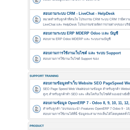
สอบถามระบบ CRM - LiveChat - HelpDesk
หมวดสำหรับลูกค้าที่สนใจ โปรแกรม CRM ระบบ CRM ว่ามีความ
LiveChat และ HelpDesk โปรแกรมช่วยจัดการง่ายต่างๆของ บริษ
สอบถามระบบ ERP MDERP Odoo เเละ บัญชี
สอบถาม ERP Odoo MDERP เเละ ระบบงานบัญชี
สอบถามการใช้งานเว็บไซต์ และ ระบบ Support
สอบถามการใช้งานเว็บไซต์ Support ของ
SUPPORT TRAINING
สอบถามข้อมูลทำเว็บ Website SEO PageSpeed Web
SEO Page Speed Web Vitalสอบถามข้อมูล สำหรับลูกค้า Websit
สูงๆ สำหรับลูกค้าทำ SEO และ เติมโตกับเว็บไซต์ตัวเองอย่างยังยื
สอบถามข้อมูล OpenERP 7 - Odoo 8, 9, 10, 11, 12, 
สำหรับลูกค้า "อบรมแนะนำ Features OpenERP 7 Odoo 9 - 18, 
สอบถามการใช้งานได้ที่นี่ ข้อมูลจะสามารถเห็นได้โดยบุคคลทั่ว
PRODUCT