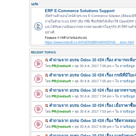
บอร์ด
ERP E-Commerce Solutions Support
เปิดร้านค้าออนไลน์ด้วยระบบ E-Commerce Solution (อีคอมเมิร
ภายในด้วย ระบบ ERP (อีอาร์พี) ซึ่งบริษัทได้เลือกใช้ OpenERP 
และได้รับความนิยมจากหลากหลายองค์กรในธุรกิจ ทำให้ร้านค้าม
อย่างดี
Feature การทำงานของระบบ
https://www.mdsoft.co.th/%E0%B8%AA%E0%B ... tions.html
RECENT TOPICS
คำถามจาก อบรม Odoo 10 #24 เรื่อง สามารถเพิ่ม
ดู
โดย
PR@mdsoft
» พุธ 30 ส.ค. 2017 7:06 pm » ใน
ถามข้อมูล บ
โ
คำถามจาก อบรม Odoo 10 #24 เรื่อง กรณีที่มีใบแ
พ
ดู
ส
โดย
PR@mdsoft
» พุธ 30 ส.ค. 2017 7:05 pm » ใน
ถามข้อมูล บ
โ
แ
คำถามจาก อบรม Odoo 10 #24 เรื่อง อยากทราบ
พ
ร
ดู
ส
โดย
PR@mdsoft
» พุธ 30 ส.ค. 2017 7:04 pm » ใน
ถามข้อมูล บ
ก
โ
แ
ที่
คำถามจาก อบรม Odoo 10 #24 เรื่อง เมื่อราคาซื้
พ
ร
ยั
ดู
ส
โดย
PR@mdsoft
» พุธ 30 ส.ค. 2017 7:03 pm » ใน
ถามข้อมูล บ
ก
ง
โ
แ
ที่
ไ
คำถามจาก อบรม Odoo 10 #24 เรื่อง วิธีตรวจสอบ
พ
ร
ยั
ม่
ดู
ส
โดย
PR@mdsoft
» พุธ 30 ส.ค. 2017 6:58 pm » ใน
ถามข้อมูล บ
ก
ง
ไ
โ
แ
ที่
ไ
ด้
คำถามจาก อบรม Odoo 10 #24 เรื่อง การกำหนดเง
พ