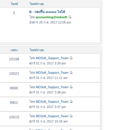
อ
ม
ด
โพสต์
โพสต์ล่าสุด
ค
ล่
ว
B - กดปริ้น invoice ไม่ได้
5
า
า
โดย
accounting@mdsoft
สุ
ดู
ม
อังคาร 25 ก.ค. 2017 12:05 pm
ด
ข้
ล่
อ
า
ค
สุ
ว
ด
า
แสดง
โพสต์ล่าสุด
ม
ล่
โดย
MDSoft_Support_Team
10198
ดู
า
ศุกร์ 01 ก.ย. 2017 3:39 pm
ข้
สุ
อ
โดย
MDSoft_Support_Team
ด
10021
ดู
ค
ศุกร์ 01 ก.ย. 2017 11:11 am
ข้
ว
อ
โดย
MDSoft_Support_Team
9898
า
ดู
ค
ศุกร์ 01 ก.ย. 2017 3:38 pm
ม
ข้
ว
ล่
อ
โดย
MDSoft_Support_Team
9901
า
า
ดู
ค
ศุกร์ 01 ก.ย. 2017 3:37 pm
ม
สุ
ข้
ว
ล่
ด
อ
โดย
MDSoft_Support_Team
10015
า
า
ดู
ค
ศุกร์ 01 ก.ย. 2017 10:18 am
ม
สุ
ข้
ว
ล่
ด