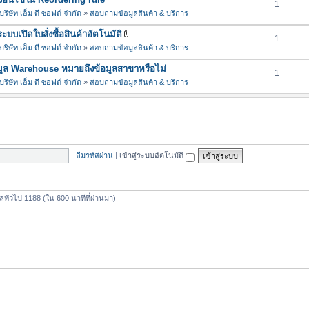
บ
1
แ
ริษัท เอ็ม ดี ซอฟต์ จำกัด
»
สอบถามข้อมูลสินค้า & บริการ
น
บบเปิดใบสั่งซื้อสินค้าอัตโนมัติ
บ
1
ไ
ริษัท เอ็ม ดี ซอฟต์ จำกัด
»
สอบถามข้อมูลสินค้า & บริการ
ฟ
มูล Warehouse หมายถึงข้อมูลสาขาหรือไม่
ล์
1
แ
ริษัท เอ็ม ดี ซอฟต์ จำกัด
»
สอบถามข้อมูลสินค้า & บริการ
น
บ
ลืมรหัสผ่าน
|
เข้าสู่ระบบอัตโนมัติ
ลทั่วไป 1188 (ใน 600 นาทีที่ผ่านมา)