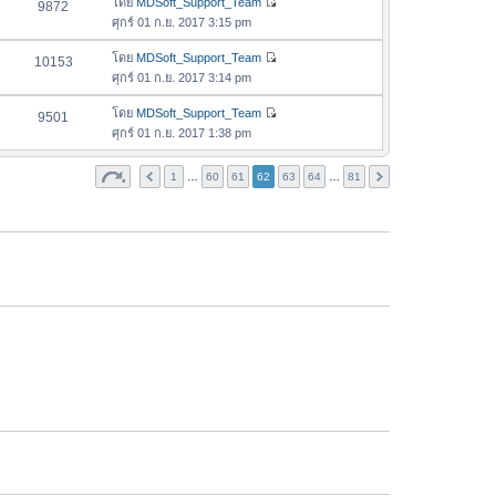
อ
โดย
MDSoft_Support_Team
9872
า
า
ดู
ค
ศุกร์ 01 ก.ย. 2017 3:15 pm
ม
สุ
ข้
ว
ล่
ด
อ
โดย
MDSoft_Support_Team
10153
า
า
ดู
ค
ศุกร์ 01 ก.ย. 2017 3:14 pm
ม
สุ
ข้
ว
ล่
ด
อ
โดย
MDSoft_Support_Team
9501
า
า
ดู
ค
ศุกร์ 01 ก.ย. 2017 1:38 pm
ม
สุ
ข้
ว
ล่
ด
อ
า
า
1
…
60
61
62
63
64
…
81
ค
ม
สุ
ว
ล่
ด
า
า
ม
สุ
ล่
ด
า
สุ
ด