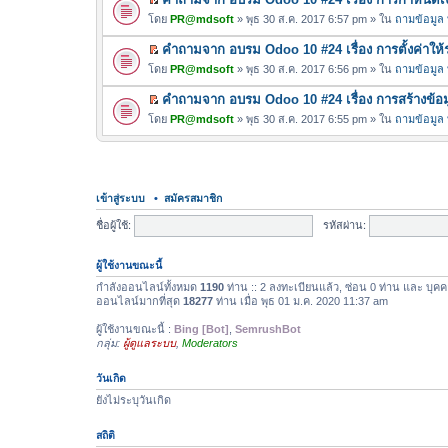
ร
ยั
ม่
ดู
อ่
ส
โดย
PR@mdsoft
» พุธ 30 ส.ค. 2017 6:57 pm » ใน
ถามข้อมูล บ
ก
ง
ไ
โ
า
แ
ที่
ไ
ด้
คำถามจาก อบรม Odoo 10 #24 เรื่อง การตั้งค่าให้ระ
พ
น
ร
ยั
ม่
ดู
อ่
ส
โดย
PR@mdsoft
» พุธ 30 ส.ค. 2017 6:56 pm » ใน
ถามข้อมูล บ
ก
ง
ไ
โ
า
แ
ที่
ไ
ด้
คำถามจาก อบรม Odoo 10 #24 เรื่อง การสร้างข้อ
พ
น
ร
ยั
ม่
ดู
อ่
ส
โดย
PR@mdsoft
» พุธ 30 ส.ค. 2017 6:55 pm » ใน
ถามข้อมูล บ
ก
ง
ไ
โ
า
แ
ที่
ไ
ด้
พ
น
ร
ยั
ม่
อ่
ส
ก
ง
ไ
า
แ
ที่
ไ
ด้
เข้าสู่ระบบ
•
สมัครสมาชิก
น
ร
ยั
ม่
อ่
ก
ชื่อผู้ใช้:
รหัสผ่าน:
ง
ไ
า
ที่
ไ
ด้
น
ยั
ม่
ผู้ใช้งานขณะนี้
อ่
ง
ไ
า
กำลังออนไลน์ทั้งหมด
1190
ท่าน :: 2 ลงทะเบียนแล้ว, ซ่อน 0 ท่าน และ บุคค
ไ
ด้
ออนไลน์มากที่สุด
น
18277
ท่าน เมื่อ พุธ 01 ม.ค. 2020 11:37 am
ม่
อ่
ผู้ใช้งานขณะนี้ :
ไ
Bing [Bot]
,
SemrushBot
า
กลุ่ม:
ผู้ดูแลระบบ
,
Moderators
ด้
น
อ่
วันเกิด
า
ยังไม่ระบุวันเกิด
น
สถิติ