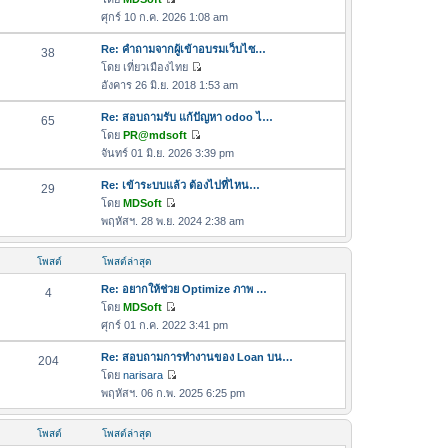
ล่
ดู
ว
ศุกร์ 10 ก.ค. 2026 1:08 am
า
ข้
า
สุ
อ
Re: คำถามจากผู้เข้าอบรมเว็บไซ…
38
ม
ด
ค
โดย
เที่ยวเมืองไทย
ล่
ดู
ว
อังคาร 26 มิ.ย. 2018 1:53 am
า
ข้
า
สุ
อ
Re: สอบถามรับ แก้ปัญหา odoo ไ…
65
ม
ด
ค
โดย
PR@mdsoft
ล่
ดู
ว
จันทร์ 01 มิ.ย. 2026 3:39 pm
า
ข้
า
สุ
อ
Re: เข้าระบบแล้ว ต้องไปที่ไหน…
29
ม
ด
ค
โดย
MDSoft
ล่
ดู
ว
พฤหัสฯ. 28 พ.ย. 2024 2:38 am
า
ข้
า
สุ
อ
ม
ด
โพสต์
โพสต์ล่าสุด
ค
ล่
ว
Re: อยากให้ช่วย Optimize ภาพ …
4
า
า
โดย
MDSoft
สุ
ดู
ม
ศุกร์ 01 ก.ค. 2022 3:41 pm
ด
ข้
ล่
อ
Re: สอบถามการทำงานของ Loan บน…
204
า
ค
โดย
narisara
สุ
ดู
ว
พฤหัสฯ. 06 ก.พ. 2025 6:25 pm
ด
ข้
า
อ
ม
โพสต์
โพสต์ล่าสุด
ค
ล่