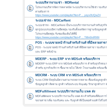
ระบบบริหารงานเช่า - MDRental
โปรแกรมบริหารจัดการตลาดนัด ระบบบริหารงานใช้เช่า รองรับ
ตามต้องการ
https://www.youtube.com/playlist?list=P ... yeyv0UQwZ4
ระบบเช่ารถ - MDCarRent
ระบบเช่ารถ - MDCarRent เป็นระบบบริการหารงานสำหรับธุรกิจใ
ทุกรูปแบบรบบมีความยืดหยุ่น รองรับตั้งแต่จัดการฐานข้อมูลลูก
โปรแกรมยืดหยุ่น รับชมเพิ่มเติมได้ที่นี่
https://www.youtube.com/playlist?list=P ... Ti8m0vtRNN
POS - ระบบขายหน้าร้านสำหรับร้านค้าที่มีหลายสาข
POS - ระบบขายหน้าร้านสำหรับร้านค้าที่มีหลายสาขา รองรับการ
และ ERP หลังบ้าน
MDERP - ระบบ ERP จาก MDSoft พร้อมบริการ
MDERP ระบบ ERP จาก MDSoft พร้อมบริการ สำหรับธุรกิจขนาด 
สำหรับ ธุกรกิจบริการ ซื้อมาขายไป ให้เช่า โรงงานผลิต พร้อมเชื
MDCRM - ระบบ CRM จาก MDSoft พร้อมบริการ
ระบบ CRM ปัจจุบันมีความสามารถหลากหลาย เชื่อมข้อมูลลูกค้า ผ
ข้อมูลลูกค้า ติดตาม ลูกค้า พร้อมระบบ Royalty รักษาลูกค้าเก่
MDFulfillment ระบบบริการงานเก็บ แพค ส่ง
MDFulfillment ระบบบริการงานเก็บ แพค ส่ง สำหรับคนที่ต้องการให
ขยายสาขาเพิ่ม รองรับคน และ รับลูกค้าที่เป็นพ่อค้าแม่ค้าได้ไม