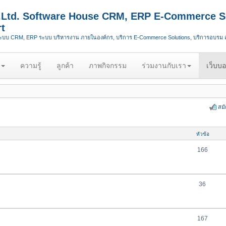
.,Ltd. Software House CRM, ERP E-Commerce S
t
ระบบ CRM, ERP ระบบ บริหารงาน ภายในองค์กร, บริการ E-Commerce Solutions, บริการอบรม
ความรู้
ลูกค้า
ภาพกิจกรรม
ร่วมงานกับเรา
เว็บบอ
สม
หัวข้อ
166
36
167