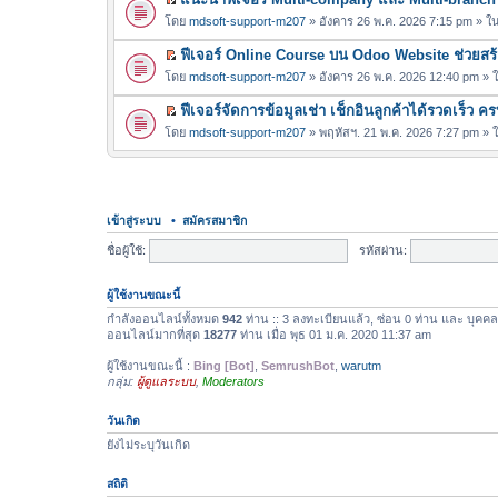
ร
ยั
ม่
ดู
อ่
ส
โดย
mdsoft-support-m207
» อังคาร 26 พ.ค. 2026 7:15 pm » ใ
ก
ง
ไ
โ
า
แ
ที่
ไ
ด้
ฟีเจอร์ Online Course บน Odoo Website ช่วยสร้า
พ
น
ร
ยั
ม่
ดู
อ่
ส
โดย
mdsoft-support-m207
» อังคาร 26 พ.ค. 2026 12:40 pm »
ก
ง
ไ
โ
า
แ
ที่
ไ
ด้
ฟีเจอร์จัดการข้อมูลเช่า เช็กอินลูกค้าได้รวดเร็ว 
พ
น
ร
ยั
ม่
ดู
อ่
ส
โดย
mdsoft-support-m207
» พฤหัสฯ. 21 พ.ค. 2026 7:27 pm »
ก
ง
ไ
โ
า
แ
ที่
ไ
ด้
พ
น
ร
ยั
ม่
อ่
ส
ก
ง
ไ
า
แ
ที่
ไ
ด้
เข้าสู่ระบบ
•
สมัครสมาชิก
น
ร
ยั
ม่
อ่
ก
ชื่อผู้ใช้:
รหัสผ่าน:
ง
ไ
า
ที่
ไ
ด้
น
ยั
ม่
ผู้ใช้งานขณะนี้
อ่
ง
ไ
า
กำลังออนไลน์ทั้งหมด
942
ท่าน :: 3 ลงทะเบียนแล้ว, ซ่อน 0 ท่าน และ บุคคลท
ไ
ด้
ออนไลน์มากที่สุด
น
18277
ท่าน เมื่อ พุธ 01 ม.ค. 2020 11:37 am
ม่
อ่
ผู้ใช้งานขณะนี้ :
ไ
Bing [Bot]
,
SemrushBot
,
warutm
า
กลุ่ม:
ผู้ดูแลระบบ
,
Moderators
ด้
น
อ่
วันเกิด
า
ยังไม่ระบุวันเกิด
น
สถิติ