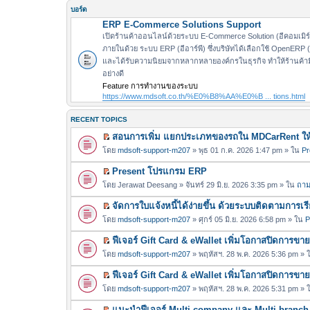
บอร์ด
ERP E-Commerce Solutions Support
เปิดร้านค้าออนไลน์ด้วยระบบ E-Commerce Solution (อีคอมเมิร
ภายในด้วย ระบบ ERP (อีอาร์พี) ซึ่งบริษัทได้เลือกใช้ OpenERP 
และได้รับความนิยมจากหลากหลายองค์กรในธุรกิจ ทำให้ร้านค้าม
อย่างดี
Feature การทำงานของระบบ
https://www.mdsoft.co.th/%E0%B8%AA%E0%B ... tions.html
RECENT TOPICS
สอนการเพิ่ม แยกประเภทของรถใน MDCarRent ให้เ
ดู
โดย
mdsoft-support-m207
» พุธ 01 ก.ค. 2026 1:47 pm » ใน
Pr
โ
Present โปรแกรม ERP
พ
ดู
ส
โดย
Jerawat Deesang
» จันทร์ 29 มิ.ย. 2026 3:35 pm » ใน
ถามข
โ
แ
จัดการใบแจ้งหนี้ได้ง่ายขึ้น ด้วยระบบติดตามการเร
พ
ร
ดู
ส
โดย
mdsoft-support-m207
» ศุกร์ 05 มิ.ย. 2026 6:58 pm » ใน
P
ก
โ
แ
ที่
ฟีเจอร์ Gift Card & eWallet เพิ่มโอกาสปิดการข
พ
ร
ยั
ดู
ส
โดย
mdsoft-support-m207
» พฤหัสฯ. 28 พ.ค. 2026 5:36 pm »
ก
ง
โ
แ
ที่
ไ
ฟีเจอร์ Gift Card & eWallet เพิ่มโอกาสปิดการข
พ
ร
ยั
ม่
ดู
ส
โดย
mdsoft-support-m207
» พฤหัสฯ. 28 พ.ค. 2026 5:31 pm »
ก
ง
ไ
โ
แ
ที่
ไ
ด้
แนะนำฟีเจอร์ Multi-company และ Multi-branc
พ