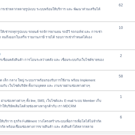
62
การเช่าหลากหลายรูปแบบ ระบบพร้อมให้บริการ และ พัฒนาส่วนเสริมได้
10
ห้เช่ารถทุกรูปแบบ รถยนค์ รถจัการยานยน รถอีวี รถกอล์ฟ และ การเช่า
ค้า จนถึงออกใบเสร็จ รายงานภาษี รายได้ รอบการเช่ากำหนดได้เอง
า
2
เชื่อมคลังสินค้า การโอนระหว่างคลัง และ เชื่อมระบบกับเว็บไซต์ขายของ
58
เล็ก กลาง ใหญ่ ระบบเราพร้อมรองรับการใช้งาน พร้อม Implement
่อมกับ เว็บไซต์บริษัท ทั้งงานบุคคล และ งานขายผ่านช่องทางต่างๆ
1
่านช่องทางต่างๆ ทั้ง line, SMS, เว็บไซต์และ E-mail ระบบ Member เก็บ
า ทำให้บริษัทเติมโตด้วยช่องทางหาลูกค้ากับ เรา MDCRM
6
้บริการ ธุรกิจ Fulfillment วางโครงสร้างระบบเพื่อการเพื่อโตได้ไม่จำกัด
่จำกัด พร้อมเชื่อมช่องทางการขายสินค้า และ ส่งสินค้าได้หลากหลาย