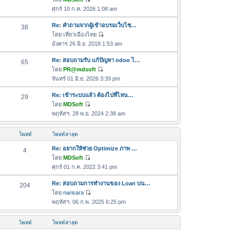
ล่
ดู
ว
ศุกร์ 10 ก.ค. 2026 1:08 am
า
ข้
า
สุ
อ
Re: คำถามจากผู้เข้าอบรมเว็บไซ…
38
ม
ด
ค
โดย
เที่ยวเมืองไทย
ล่
ดู
ว
อังคาร 26 มิ.ย. 2018 1:53 am
า
ข้
า
สุ
อ
Re: สอบถามรับ แก้ปัญหา odoo ไ…
65
ม
ด
ค
โดย
PR@mdsoft
ล่
ดู
ว
จันทร์ 01 มิ.ย. 2026 3:39 pm
า
ข้
า
สุ
อ
Re: เข้าระบบแล้ว ต้องไปที่ไหน…
29
ม
ด
ค
โดย
MDSoft
ล่
ดู
ว
พฤหัสฯ. 28 พ.ย. 2024 2:38 am
า
ข้
า
สุ
อ
ม
ด
โพสต์
โพสต์ล่าสุด
ค
ล่
ว
Re: อยากให้ช่วย Optimize ภาพ …
4
า
า
โดย
MDSoft
สุ
ดู
ม
ศุกร์ 01 ก.ค. 2022 3:41 pm
ด
ข้
ล่
อ
Re: สอบถามการทำงานของ Loan บน…
204
า
ค
โดย
narisara
สุ
ดู
ว
พฤหัสฯ. 06 ก.พ. 2025 6:25 pm
ด
ข้
า
อ
ม
โพสต์
โพสต์ล่าสุด
ค
ล่