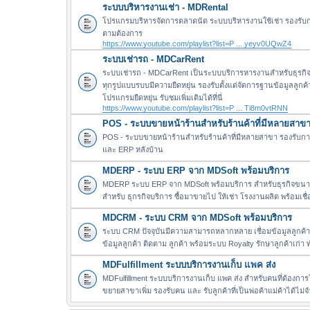
ระบบบริหารงานเช่า - MDRental
โปรแกรมบริหารจัดการตลาดนัด ระบบบริหารงานใช้เช่า รองรับ
ตามต้องการ
https://www.youtube.com/playlist?list=P ... yeyv0UQwZ4
ระบบเช่ารถ - MDCarRent
ระบบเช่ารถ - MDCarRent เป็นระบบบริการหารงานสำหรับธุรกิจใ
ทุกรูปแบบรบบมีความยืดหยุ่น รองรับตั้งแต่จัดการฐานข้อมูลลูก
โปรแกรมยืดหยุ่น รับชมเพิ่มเติมได้ที่นี่
https://www.youtube.com/playlist?list=P ... Ti8m0vtRNN
POS - ระบบขายหน้าร้านสำหรับร้านค้าที่มีหลายสาข
POS - ระบบขายหน้าร้านสำหรับร้านค้าที่มีหลายสาขา รองรับการ
และ ERP หลังบ้าน
MDERP - ระบบ ERP จาก MDSoft พร้อมบริการ
MDERP ระบบ ERP จาก MDSoft พร้อมบริการ สำหรับธุรกิจขนาด 
สำหรับ ธุกรกิจบริการ ซื้อมาขายไป ให้เช่า โรงงานผลิต พร้อมเชื
MDCRM - ระบบ CRM จาก MDSoft พร้อมบริการ
ระบบ CRM ปัจจุบันมีความสามารถหลากหลาย เชื่อมข้อมูลลูกค้า ผ
ข้อมูลลูกค้า ติดตาม ลูกค้า พร้อมระบบ Royalty รักษาลูกค้าเก่
MDFulfillment ระบบบริการงานเก็บ แพค ส่ง
MDFulfillment ระบบบริการงานเก็บ แพค ส่ง สำหรับคนที่ต้องการให
ขยายสาขาเพิ่ม รองรับคน และ รับลูกค้าที่เป็นพ่อค้าแม่ค้าได้ไม