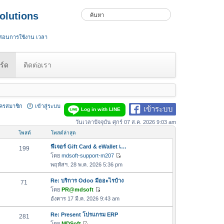
olutions
 สอนการใช้งาน เวลา
ร์ด
ติดต่อเรา
ัครสมาชิก
เข้าสู่ระบบ
เข้าระบบ
Log in with LINE
วันเวลาปัจจุบัน ศุกร์ 07 ส.ค. 2026 9:03 am
โพสต์
โพสต์ล่าสุด
ฟีเจอร์ Gift Card & eWallet เ…
199
โดย
mdsoft-support-m207
ดู
พฤหัสฯ. 28 พ.ค. 2026 5:36 pm
ข้
อ
Re: บริการ Odoo มีออะไรบ้าง
71
ค
โดย
PR@mdsoft
ดู
ว
อังคาร 17 มี.ค. 2026 9:43 am
ข้
า
อ
Re: Present โปรแกรม ERP
281
ม
ค
โดย
MDSoft