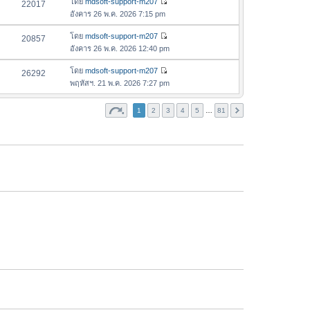
อ
โดย
mdsoft-support-m207
22017
า
า
ดู
ค
อังคาร 26 พ.ค. 2026 7:15 pm
ม
สุ
ข้
ว
ล่
ด
อ
โดย
mdsoft-support-m207
20857
า
า
ดู
ค
อังคาร 26 พ.ค. 2026 12:40 pm
ม
สุ
ข้
ว
ล่
ด
อ
โดย
mdsoft-support-m207
26292
า
า
ดู
ค
พฤหัสฯ. 21 พ.ค. 2026 7:27 pm
ม
สุ
ข้
ว
ล่
ด
อ
า
า
1
2
3
4
5
…
81
ค
ม
สุ
ว
ล่
ด
า
า
ม
สุ
ล่
ด
า
สุ
ด