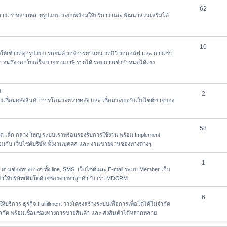
62
การเช่าหลากหลายรูปแบบ ระบบพร้อมให้บริการ และ พัฒนาส่วนเสริมได้
10
ห้เช่ารถทุกรูปแบบ รถยนค์ รถจัการยานยน รถอีวี รถกอล์ฟ และ การเช่า
ค้า จนถึงออกใบเสร็จ รายงานภาษี รายได้ รอบการเช่ากำหนดได้เอง
า
2
เชื่อมคลังสินค้า การโอนระหว่างคลัง และ เชื่อมระบบกับเว็บไซต์ขายของ
58
เล็ก กลาง ใหญ่ ระบบเราพร้อมรองรับการใช้งาน พร้อม Implement
่อมกับ เว็บไซต์บริษัท ทั้งงานบุคคล และ งานขายผ่านช่องทางต่างๆ
1
่านช่องทางต่างๆ ทั้ง line, SMS, เว็บไซต์และ E-mail ระบบ Member เก็บ
า ทำให้บริษัทเติมโตด้วยช่องทางหาลูกค้ากับ เรา MDCRM
6
้บริการ ธุรกิจ Fulfillment วางโครงสร้างระบบเพื่อการเพื่อโตได้ไม่จำกัด
่จำกัด พร้อมเชื่อมช่องทางการขายสินค้า และ ส่งสินค้าได้หลากหลาย