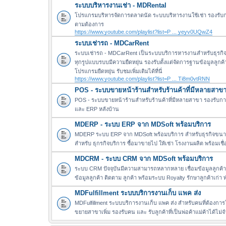
ระบบบริหารงานเช่า - MDRental
โปรแกรมบริหารจัดการตลาดนัด ระบบบริหารงานใช้เช่า รองรับ
ตามต้องการ
https://www.youtube.com/playlist?list=P ... yeyv0UQwZ4
ระบบเช่ารถ - MDCarRent
ระบบเช่ารถ - MDCarRent เป็นระบบบริการหารงานสำหรับธุรกิจใ
ทุกรูปแบบรบบมีความยืดหยุ่น รองรับตั้งแต่จัดการฐานข้อมูลลูก
โปรแกรมยืดหยุ่น รับชมเพิ่มเติมได้ที่นี่
https://www.youtube.com/playlist?list=P ... Ti8m0vtRNN
POS - ระบบขายหน้าร้านสำหรับร้านค้าที่มีหลายสาข
POS - ระบบขายหน้าร้านสำหรับร้านค้าที่มีหลายสาขา รองรับการ
และ ERP หลังบ้าน
MDERP - ระบบ ERP จาก MDSoft พร้อมบริการ
MDERP ระบบ ERP จาก MDSoft พร้อมบริการ สำหรับธุรกิจขนาด 
สำหรับ ธุกรกิจบริการ ซื้อมาขายไป ให้เช่า โรงงานผลิต พร้อมเชื
MDCRM - ระบบ CRM จาก MDSoft พร้อมบริการ
ระบบ CRM ปัจจุบันมีความสามารถหลากหลาย เชื่อมข้อมูลลูกค้า ผ
ข้อมูลลูกค้า ติดตาม ลูกค้า พร้อมระบบ Royalty รักษาลูกค้าเก่
MDFulfillment ระบบบริการงานเก็บ แพค ส่ง
MDFulfillment ระบบบริการงานเก็บ แพค ส่ง สำหรับคนที่ต้องการให
ขยายสาขาเพิ่ม รองรับคน และ รับลูกค้าที่เป็นพ่อค้าแม่ค้าได้ไม