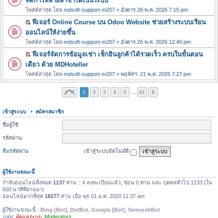
จัดการหลายสาขาได้เป็นระบบ
ยั
า
โ
ไ
ร
โพสต์ล่าสุด โดย
mdsoft-support-m207
«
อังคาร 26 พ.ค. 2026 7:15 pm
ง
น
พ
ด้
ก
ไ
ฟีเจอร์ Online Course บน Odoo Website ช่วยสร้างระบบเรียน
ส
อ่
ที่
ม่
ดู
ออนไลน์ให้ง่ายขึ้น
แ
า
ยั
ไ
โ
ร
โพสต์ล่าสุด โดย
mdsoft-support-m207
«
อังคาร 26 พ.ค. 2026 12:40 pm
น
ง
ด้
พ
ก
ไ
ฟีเจอร์จัดการข้อมูลเช่า เช็กอินลูกค้าได้รวดเร็ว ครบในขั้นตอน
อ่
ส
ที่
ม่
ดู
เดียว ด้วย MDHoteller
า
แ
ยั
ไ
โ
น
ร
โพสต์ล่าสุด โดย
mdsoft-support-m207
«
พฤหัสฯ. 21 พ.ค. 2026 7:27 pm
ง
ด้
พ
ก
ไ
อ่
ส
ที่
1
2
3
4
5
…
81
ม่
า
แ
ยั
ไ
น
ร
ง
ด้
เข้าสู่ระบบ
•
สมัครสมาชิก
ก
ไ
อ่
ที่
ชื่อผู้ใช้:
ม่
า
ยั
ไ
รหัสผ่าน:
น
ง
ด้
ไ
ลืมรหัสผ่าน
เข้าสู่ระบบอัตโนมัติ
อ่
ม่
า
ไ
น
ผู้ใช้งานขณะนี้
ด้
กำลังออนไลน์ทั้งหมด
1137
ท่าน :: 4 ลงทะเบียนแล้ว, ซ่อน 0 ท่าน และ บุคคลทั่วไป 1133 (ใน
อ่
600 นาทีที่ผ่านมา)
า
ออนไลน์มากที่สุด
18277
ท่าน เมื่อ พุธ 01 ม.ค. 2020 11:37 am
น
ผู้ใช้งานขณะนี้ :
Bing [Bot]
,
DotBot
,
Google [Bot]
,
SemrushBot
กลุ่ม:
ผู้ดูแลระบบ
,
Moderators