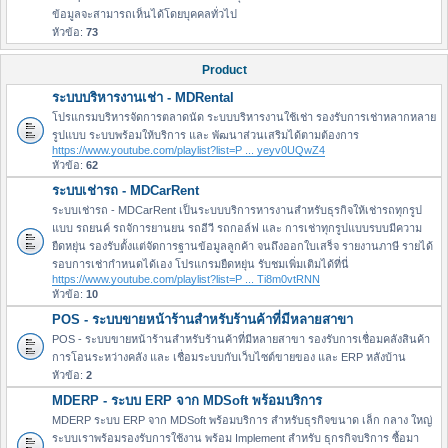
ข้อมูลจะสามารถเห็นได้โดยบุคคลทั่วไป
หัวข้อ:
73
Product
ระบบบริหารงานเช่า - MDRental
โปรแกรมบริหารจัดการตลาดนัด ระบบบริหารงานใช้เช่า รองรับการเช่าหลากหลาย
รูปแบบ ระบบพร้อมให้บริการ และ พัฒนาส่วนเสริมได้ตามต้องการ
https://www.youtube.com/playlist?list=P ... yeyv0UQwZ4
หัวข้อ:
62
ระบบเช่ารถ - MDCarRent
ระบบเช่ารถ - MDCarRent เป็นระบบบริการหารงานสำหรับธุรกิจให้เช่ารถทุกรูป
แบบ รถยนค์ รถจัการยานยน รถอีวี รถกอล์ฟ และ การเช่าทุกรูปแบบรบบมีความ
ยืดหยุ่น รองรับตั้งแต่จัดการฐานข้อมูลลูกค้า จนถึงออกใบเสร็จ รายงานภาษี รายได้
รอบการเช่ากำหนดได้เอง โปรแกรมยืดหยุ่น รับชมเพิ่มเติมได้ที่นี่
https://www.youtube.com/playlist?list=P ... Ti8m0vtRNN
หัวข้อ:
10
POS - ระบบขายหน้าร้านสำหรับร้านค้าที่มีหลายสาขา
POS - ระบบขายหน้าร้านสำหรับร้านค้าที่มีหลายสาขา รองรับการเชื่อมคลังสินค้า
การโอนระหว่างคลัง และ เชื่อมระบบกับเว็บไซต์ขายของ และ ERP หลังบ้าน
หัวข้อ:
2
MDERP - ระบบ ERP จาก MDSoft พร้อมบริการ
MDERP ระบบ ERP จาก MDSoft พร้อมบริการ สำหรับธุรกิจขนาด เล็ก กลาง ใหญ่
ระบบเราพร้อมรองรับการใช้งาน พร้อม Implement สำหรับ ธุกรกิจบริการ ซื้อมา