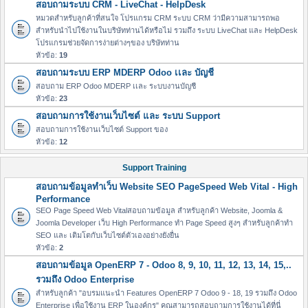
สอบถามระบบ CRM - LiveChat - HelpDesk
หมวดสำหรับลูกค้าที่สนใจ โปรแกรม CRM ระบบ CRM ว่ามีความสามารถพอ
สำหรับนำไปใช้งานในบริษัทท่านได้หรือไม่ รวมถึง ระบบ LiveChat และ HelpDesk
โปรแกรมช่วยจัดการง่ายต่างๆของ บริษัทท่าน
หัวข้อ:
19
สอบถามระบบ ERP MDERP Odoo เเละ บัญชี
สอบถาม ERP Odoo MDERP เเละ ระบบงานบัญชี
หัวข้อ:
23
สอบถามการใช้งานเว็บไซต์ และ ระบบ Support
สอบถามการใช้งานเว็บไซต์ Support ของ
หัวข้อ:
12
Support Training
สอบถามข้อมูลทำเว็บ Website SEO PageSpeed Web Vital - High
Performance
SEO Page Speed Web Vitalสอบถามข้อมูล สำหรับลูกค้า Website, Joomla &
Joomla Developer เว็บ High Performance ทำ Page Speed สูงๆ สำหรับลูกค้าทำ
SEO และ เติมโตกับเว็บไซต์ตัวเองอย่างยังยื่น
หัวข้อ:
2
สอบถามข้อมูล OpenERP 7 - Odoo 8, 9, 10, 11, 12, 13, 14, 15,..
รวมถึง Odoo Enterprise
สำหรับลูกค้า "อบรมแนะนำ Features OpenERP 7 Odoo 9 - 18, 19 รวมถึง Odoo
Enterprise เพื่อใช้งาน ERP ในองค์กร" คุณสามารถสอบถามการใช้งานได้ที่นี่