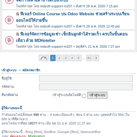
จัดการหลายสาขาได้เป็นระบบ
ยั
า
โ
ไ
ร
โพสต์ล่าสุด โดย
mdsoft-support-m207
«
อังคาร 26 พ.ค. 2026 7:15 pm
ง
น
พ
ด้
ก
ไ
ฟีเจอร์ Online Course บน Odoo Website ช่วยสร้างระบบเรียน
ส
อ่
ที่
ม่
ดู
ออนไลน์ให้ง่ายขึ้น
แ
า
ยั
ไ
โ
ร
โพสต์ล่าสุด โดย
mdsoft-support-m207
«
อังคาร 26 พ.ค. 2026 12:40 pm
น
ง
ด้
พ
ก
ไ
ฟีเจอร์จัดการข้อมูลเช่า เช็กอินลูกค้าได้รวดเร็ว ครบในขั้นตอน
อ่
ส
ที่
ม่
ดู
เดียว ด้วย MDHoteller
า
แ
ยั
ไ
โ
น
ร
โพสต์ล่าสุด โดย
mdsoft-support-m207
«
พฤหัสฯ. 21 พ.ค. 2026 7:27 pm
ง
ด้
พ
ก
ไ
อ่
ส
ที่
1
2
3
4
5
…
81
ม่
า
แ
ยั
ไ
น
ร
ง
ด้
เข้าสู่ระบบ
•
สมัครสมาชิก
ก
ไ
อ่
ที่
ชื่อผู้ใช้:
ม่
า
ยั
ไ
รหัสผ่าน:
น
ง
ด้
ไ
ลืมรหัสผ่าน
เข้าสู่ระบบอัตโนมัติ
อ่
ม่
า
ไ
น
ผู้ใช้งานขณะนี้
ด้
กำลังออนไลน์ทั้งหมด
998
ท่าน :: 4 ลงทะเบียนแล้ว, ซ่อน 0 ท่าน และ บุคคลทั่วไป 994 (ใน
อ่
600 นาทีที่ผ่านมา)
า
ออนไลน์มากที่สุด
18277
ท่าน เมื่อ พุธ 01 ม.ค. 2020 11:37 am
น
ผู้ใช้งานขณะนี้ :
Bing [Bot]
,
DotBot
,
Google [Bot]
,
SemrushBot
กลุ่ม:
ผู้ดูแลระบบ
,
Moderators