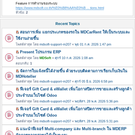
Feature การทำงานของระบบ
https://www.mdsoft.co.th/%E0%B8%AA%E0%B ... tions.html
หัวข้อ:
2
Recent Topics
สอนการเพิ่ม แยกประเภทของรถใน MDCarRent ให้เป็นระบบและ
ดู
ใช้งานง่ายขึ้น
โ
โพสต์ล่าสุด โดย
mdsoft-support-m207
«
พุธ 01 ก.ค. 2026 1:47 pm
พ
Present โปรแกรม ERP
ส
ดู
โพสต์ล่าสุด โดย
แ
MDSoft
«
ศุกร์ 10 ก.ค. 2026 1:08 am
โ
ตอบกลับ:
ร
1
พ
ก
จัดการใบแจ้งหนี้ได้ง่ายขึ้น ด้วยระบบติดตามการเรียกเก็บเงินใน
ส
ที่
ดู
MDHoteller
แ
ยั
โ
โพสต์ล่าสุด โดย
mdsoft-support-m207
«
ศุกร์ 05 มิ.ย. 2026 6:58 pm
ร
ง
พ
ก
ฟีเจอร์ Gift Card & eWallet เพิ่มโอกาสปิดการขายและสร้างลูกค้า
ไ
ส
ดู
ที่
ประจำบนเว็บไซต์ Odoo
ม่
แ
โ
ยั
โพสต์ล่าสุด โดย
ไ
mdsoft-support-m207
«
พฤหัสฯ. 28 พ.ค. 2026 5:36 pm
ร
พ
ง
ด้
ก
ฟีเจอร์ Gift Card & eWallet เพิ่มโอกาสปิดการขายและสร้างลูกค้า
ส
ไ
อ่
ที่
ดู
ประจำบนเว็บไซต์ Odoo
แ
ม่
า
ยั
โ
ร
โพสต์ล่าสุด โดย
ไ
mdsoft-support-m207
«
พฤหัสฯ. 28 พ.ค. 2026 5:31 pm
น
ง
พ
ก
ด้
แนะนำฟีเจอร์ Multi-company และ Multi-branch ใน MDERP
ไ
ส
ที่
อ่
ดู
ม่
แ