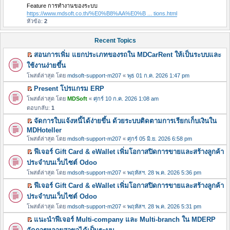
Feature การทำงานของระบบ
https://www.mdsoft.co.th/%E0%B8%AA%E0%B ... tions.html
หัวข้อ:
2
Recent Topics
สอนการเพิ่ม แยกประเภทของรถใน MDCarRent ให้เป็นระบบและ
ดู
ใช้งานง่ายขึ้น
โ
โพสต์ล่าสุด โดย
mdsoft-support-m207
«
พุธ 01 ก.ค. 2026 1:47 pm
พ
Present โปรแกรม ERP
ส
ดู
โพสต์ล่าสุด โดย
แ
MDSoft
«
ศุกร์ 10 ก.ค. 2026 1:08 am
โ
ตอบกลับ:
ร
1
พ
ก
จัดการใบแจ้งหนี้ได้ง่ายขึ้น ด้วยระบบติดตามการเรียกเก็บเงินใน
ส
ที่
ดู
MDHoteller
แ
ยั
โ
โพสต์ล่าสุด โดย
mdsoft-support-m207
«
ศุกร์ 05 มิ.ย. 2026 6:58 pm
ร
ง
พ
ก
ฟีเจอร์ Gift Card & eWallet เพิ่มโอกาสปิดการขายและสร้างลูกค้า
ไ
ส
ดู
ที่
ประจำบนเว็บไซต์ Odoo
ม่
แ
โ
ยั
โพสต์ล่าสุด โดย
ไ
mdsoft-support-m207
«
พฤหัสฯ. 28 พ.ค. 2026 5:36 pm
ร
พ
ง
ด้
ก
ฟีเจอร์ Gift Card & eWallet เพิ่มโอกาสปิดการขายและสร้างลูกค้า
ส
ไ
อ่
ที่
ดู
ประจำบนเว็บไซต์ Odoo
แ
ม่
า
ยั
โ
ร
โพสต์ล่าสุด โดย
ไ
mdsoft-support-m207
«
พฤหัสฯ. 28 พ.ค. 2026 5:31 pm
น
ง
พ
ก
ด้
แนะนำฟีเจอร์ Multi-company และ Multi-branch ใน MDERP
ไ
ส
ที่
อ่
ดู
ม่
แ