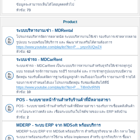
ข้อมูลจะสามารถเห็นได้โดยบุคคลทั่วไป
หัวข้อ:
73
Product
ระบบบริหารงานเช่า - MDRental
โปรแกรมบริหารจัดการตลาดนัด ระบบบริหารงานใช้เช่า รองรับการเช่าหลากหลาย
รูปแบบ ระบบพร้อมให้บริการ และ พัฒนาส่วนเสริมได้ตามต้องการ
https://www.youtube.com/playlist?list=P ... yeyv0UQwZ4
หัวข้อ:
62
ระบบเช่ารถ - MDCarRent
ระบบเช่ารถ - MDCarRent เป็นระบบบริการหารงานสำหรับธุรกิจให้เช่ารถทุกรูป
แบบ รถยนค์ รถจัการยานยน รถอีวี รถกอล์ฟ และ การเช่าทุกรูปแบบรบบมีความ
ยืดหยุ่น รองรับตั้งแต่จัดการฐานข้อมูลลูกค้า จนถึงออกใบเสร็จ รายงานภาษี รายได้
รอบการเช่ากำหนดได้เอง โปรแกรมยืดหยุ่น รับชมเพิ่มเติมได้ที่นี่
https://www.youtube.com/playlist?list=P ... Ti8m0vtRNN
หัวข้อ:
10
POS - ระบบขายหน้าร้านสำหรับร้านค้าที่มีหลายสาขา
POS - ระบบขายหน้าร้านสำหรับร้านค้าที่มีหลายสาขา รองรับการเชื่อมคลังสินค้า
การโอนระหว่างคลัง และ เชื่อมระบบกับเว็บไซต์ขายของ และ ERP หลังบ้าน
หัวข้อ:
2
MDERP - ระบบ ERP จาก MDSoft พร้อมบริการ
MDERP ระบบ ERP จาก MDSoft พร้อมบริการ สำหรับธุรกิจขนาด เล็ก กลาง ใหญ่
ระบบเราพร้อมรองรับการใช้งาน พร้อม Implement สำหรับ ธุกรกิจบริการ ซื้อมา