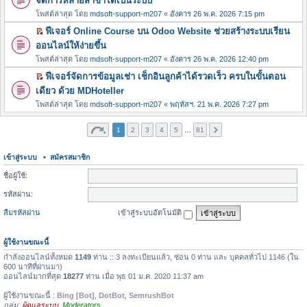
จัดการหลายสาขาได้เป็นระบบ
ยั
า
โ
ไ
ร
โพสต์ล่าสุด โดย
mdsoft-support-m207
«
อังคาร 26 พ.ค. 2026 7:15 pm
ง
น
พ
ด้
ก
ไ
ฟีเจอร์ Online Course บน Odoo Website ช่วยสร้างระบบเรียน
ส
อ่
ที่
ม่
ดู
ออนไลน์ให้ง่ายขึ้น
แ
า
ยั
ไ
โ
ร
โพสต์ล่าสุด โดย
mdsoft-support-m207
«
อังคาร 26 พ.ค. 2026 12:40 pm
น
ง
ด้
พ
ก
ไ
ฟีเจอร์จัดการข้อมูลเช่า เช็กอินลูกค้าได้รวดเร็ว ครบในขั้นตอน
อ่
ส
ที่
ม่
ดู
เดียว ด้วย MDHoteller
า
แ
ยั
ไ
โ
น
ร
โพสต์ล่าสุด โดย
mdsoft-support-m207
«
พฤหัสฯ. 21 พ.ค. 2026 7:27 pm
ง
ด้
พ
ก
ไ
อ่
ส
ที่
1
2
3
4
5
…
81
ม่
า
แ
ยั
ไ
น
ร
ง
ด้
เข้าสู่ระบบ
•
สมัครสมาชิก
ก
ไ
อ่
ที่
ชื่อผู้ใช้:
ม่
า
ยั
ไ
รหัสผ่าน:
น
ง
ด้
ไ
ลืมรหัสผ่าน
เข้าสู่ระบบอัตโนมัติ
อ่
ม่
า
ไ
น
ผู้ใช้งานขณะนี้
ด้
กำลังออนไลน์ทั้งหมด
1149
ท่าน :: 3 ลงทะเบียนแล้ว, ซ่อน 0 ท่าน และ บุคคลทั่วไป 1146 (ใน
อ่
600 นาทีที่ผ่านมา)
า
ออนไลน์มากที่สุด
18277
ท่าน เมื่อ พุธ 01 ม.ค. 2020 11:37 am
น
ผู้ใช้งานขณะนี้ :
Bing [Bot]
,
DotBot
,
SemrushBot
กลุ่ม:
ผู้ดูแลระบบ
,
Moderators