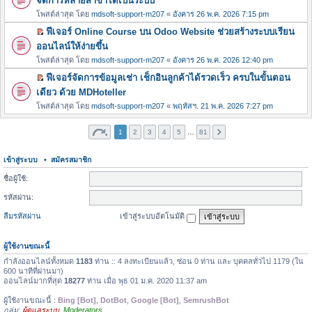
จัดการหลายสาขาได้เป็นระบบ
ยั
า
โ
ไ
ร
โพสต์ล่าสุด โดย
mdsoft-support-m207
«
อังคาร 26 พ.ค. 2026 7:15 pm
ง
น
พ
ด้
ก
ไ
ฟีเจอร์ Online Course บน Odoo Website ช่วยสร้างระบบเรียน
ส
อ่
ที่
ม่
ดู
ออนไลน์ให้ง่ายขึ้น
แ
า
ยั
ไ
โ
ร
โพสต์ล่าสุด โดย
mdsoft-support-m207
«
อังคาร 26 พ.ค. 2026 12:40 pm
น
ง
ด้
พ
ก
ไ
ฟีเจอร์จัดการข้อมูลเช่า เช็กอินลูกค้าได้รวดเร็ว ครบในขั้นตอน
อ่
ส
ที่
ม่
ดู
เดียว ด้วย MDHoteller
า
แ
ยั
ไ
โ
น
ร
โพสต์ล่าสุด โดย
mdsoft-support-m207
«
พฤหัสฯ. 21 พ.ค. 2026 7:27 pm
ง
ด้
พ
ก
ไ
อ่
ส
ที่
1
2
3
4
5
…
81
ม่
า
แ
ยั
ไ
น
ร
ง
ด้
เข้าสู่ระบบ
•
สมัครสมาชิก
ก
ไ
อ่
ที่
ชื่อผู้ใช้:
ม่
า
ยั
ไ
รหัสผ่าน:
น
ง
ด้
ไ
ลืมรหัสผ่าน
เข้าสู่ระบบอัตโนมัติ
อ่
ม่
า
ไ
น
ผู้ใช้งานขณะนี้
ด้
กำลังออนไลน์ทั้งหมด
1183
ท่าน :: 4 ลงทะเบียนแล้ว, ซ่อน 0 ท่าน และ บุคคลทั่วไป 1179 (ใน
อ่
600 นาทีที่ผ่านมา)
า
ออนไลน์มากที่สุด
18277
ท่าน เมื่อ พุธ 01 ม.ค. 2020 11:37 am
น
ผู้ใช้งานขณะนี้ :
Bing [Bot]
,
DotBot
,
Google [Bot]
,
SemrushBot
กลุ่ม:
ผู้ดูแลระบบ
,
Moderators