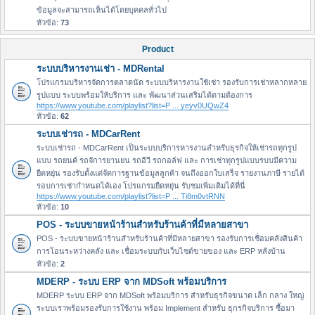
ข้อมูลจะสามารถเห็นได้โดยบุคคลทั่วไป
หัวข้อ:
73
Product
ระบบบริหารงานเช่า - MDRental
โปรแกรมบริหารจัดการตลาดนัด ระบบบริหารงานใช้เช่า รองรับการเช่าหลากหลาย
รูปแบบ ระบบพร้อมให้บริการ และ พัฒนาส่วนเสริมได้ตามต้องการ
https://www.youtube.com/playlist?list=P ... yeyv0UQwZ4
หัวข้อ:
62
ระบบเช่ารถ - MDCarRent
ระบบเช่ารถ - MDCarRent เป็นระบบบริการหารงานสำหรับธุรกิจให้เช่ารถทุกรูป
แบบ รถยนค์ รถจัการยานยน รถอีวี รถกอล์ฟ และ การเช่าทุกรูปแบบรบบมีความ
ยืดหยุ่น รองรับตั้งแต่จัดการฐานข้อมูลลูกค้า จนถึงออกใบเสร็จ รายงานภาษี รายได้
รอบการเช่ากำหนดได้เอง โปรแกรมยืดหยุ่น รับชมเพิ่มเติมได้ที่นี่
https://www.youtube.com/playlist?list=P ... Ti8m0vtRNN
หัวข้อ:
10
POS - ระบบขายหน้าร้านสำหรับร้านค้าที่มีหลายสาขา
POS - ระบบขายหน้าร้านสำหรับร้านค้าที่มีหลายสาขา รองรับการเชื่อมคลังสินค้า
การโอนระหว่างคลัง และ เชื่อมระบบกับเว็บไซต์ขายของ และ ERP หลังบ้าน
หัวข้อ:
2
MDERP - ระบบ ERP จาก MDSoft พร้อมบริการ
MDERP ระบบ ERP จาก MDSoft พร้อมบริการ สำหรับธุรกิจขนาด เล็ก กลาง ใหญ่
ระบบเราพร้อมรองรับการใช้งาน พร้อม Implement สำหรับ ธุกรกิจบริการ ซื้อมา