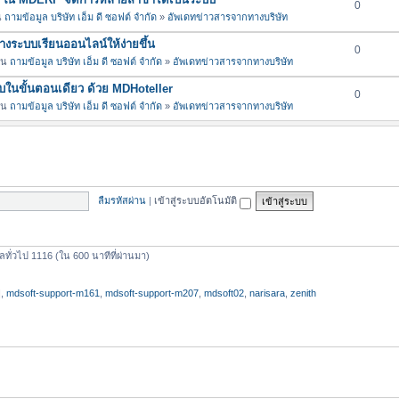
0
น
ถามข้อมูล บริษัท เอ็ม ดี ซอฟต์ จำกัด
»
อัพเดทข่าวสารจากทางบริษัท
งระบบเรียนออนไลน์ให้ง่ายขึ้น
0
 ใน
ถามข้อมูล บริษัท เอ็ม ดี ซอฟต์ จำกัด
»
อัพเดทข่าวสารจากทางบริษัท
ครบในขั้นตอนเดียว ด้วย MDHoteller
0
 ใน
ถามข้อมูล บริษัท เอ็ม ดี ซอฟต์ จำกัด
»
อัพเดทข่าวสารจากทางบริษัท
ลืมรหัสผ่าน
|
เข้าสู่ระบบอัตโนมัติ
ลทั่วไป 1116 (ใน 600 นาทีที่ผ่านมา)
]
,
mdsoft-support-m161
,
mdsoft-support-m207
,
mdsoft02
,
narisara
,
zenith