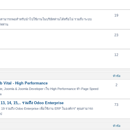
19
สามารถพอสำหรับนำไปใช้งานในบริษัทท่านได้หรือไม่ รวมถึง ระบบ
ัทท่าน
23
12
หัวข้อ
 Vital - High Performance
2
e, Joomla & Joomla Developer เว็บ High Performance ทำ Page Speed
่น
13, 14, 15,.. รวมถึง Odoo Enterprise
73
19 รวมถึง Odoo Enterprise เพื่อใช้งาน ERP ในองค์กร" คุณสามารถ
ไป
หัวข้อ