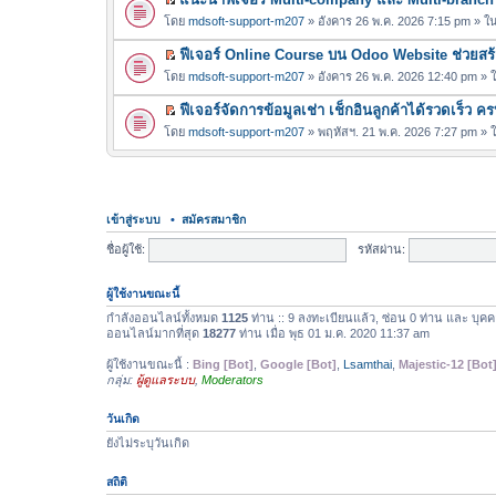
ร
ยั
ม่
ดู
อ่
ส
โดย
mdsoft-support-m207
» อังคาร 26 พ.ค. 2026 7:15 pm » ใ
ก
ง
ไ
โ
า
แ
ที่
ไ
ด้
ฟีเจอร์ Online Course บน Odoo Website ช่วยสร้า
พ
น
ร
ยั
ม่
ดู
อ่
ส
โดย
mdsoft-support-m207
» อังคาร 26 พ.ค. 2026 12:40 pm »
ก
ง
ไ
โ
า
แ
ที่
ไ
ด้
ฟีเจอร์จัดการข้อมูลเช่า เช็กอินลูกค้าได้รวดเร็ว 
พ
น
ร
ยั
ม่
ดู
อ่
ส
โดย
mdsoft-support-m207
» พฤหัสฯ. 21 พ.ค. 2026 7:27 pm »
ก
ง
ไ
โ
า
แ
ที่
ไ
ด้
พ
น
ร
ยั
ม่
อ่
ส
ก
ง
ไ
า
แ
ที่
ไ
ด้
เข้าสู่ระบบ
•
สมัครสมาชิก
น
ร
ยั
ม่
อ่
ก
ชื่อผู้ใช้:
รหัสผ่าน:
ง
ไ
า
ที่
ไ
ด้
น
ยั
ม่
ผู้ใช้งานขณะนี้
อ่
ง
ไ
า
กำลังออนไลน์ทั้งหมด
1125
ท่าน :: 9 ลงทะเบียนแล้ว, ซ่อน 0 ท่าน และ บุคค
ไ
ด้
ออนไลน์มากที่สุด
น
18277
ท่าน เมื่อ พุธ 01 ม.ค. 2020 11:37 am
ม่
อ่
ผู้ใช้งานขณะนี้ :
ไ
Bing [Bot]
,
Google [Bot]
,
Lsamthai
,
Majestic-12 [Bot
า
กลุ่ม:
ผู้ดูแลระบบ
,
Moderators
ด้
น
อ่
วันเกิด
า
ยังไม่ระบุวันเกิด
น
สถิติ