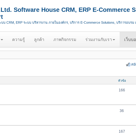
.,Ltd. Software House CRM, ERP E-Commerce S
t
ระบบ CRM, ERP ระบบ บริหารงาน ภายในองค์กร, บริการ E-Commerce Solutions, บริการอบรม
ความรู้
ลูกค้า
ภาพกิจกรรม
ร่วมงานกับเรา
เว็บบอ
สม
หัวข้อ
166
36
167