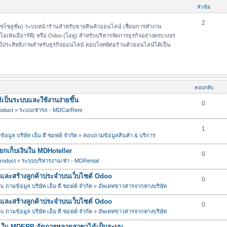
หัวข้อ
2
์ซโซลูชั่น) ระบบหน้าร้านสำหรับขายสินค้าออนไลน์ เชื่อมการทำงาน
(โอเพ้นอีอาร์พี) หรือ Odoo (โอดู) สำหรับบริหารจัดการธุรกิจอย่างครบวงจร
ีประสิทธิภาพสำหรับธุรกิจออนไลน์ ตอบโจทย์ต่อร้านค้าออนไลน์ได้เป็น
ตอบกลับ
ป็นระบบและใช้งานง่ายขึ้น
0
oduct
»
ระบบเช่ารถ - MDCarRent
1
้อมูล บริษัท เอ็ม ดี ซอฟต์ จำกัด
»
สอบถามข้อมูลสินค้า & บริการ
ียกเก็บเงินใน MDHoteller
0
roduct
»
ระบบบริหารงานเช่า - MDRental
ายและสร้างลูกค้าประจำบนเว็บไซต์ Odoo
0
 ใน
ถามข้อมูล บริษัท เอ็ม ดี ซอฟต์ จำกัด
»
อัพเดทข่าวสารจากทางบริษัท
ายและสร้างลูกค้าประจำบนเว็บไซต์ Odoo
0
 ใน
ถามข้อมูล บริษัท เอ็ม ดี ซอฟต์ จำกัด
»
อัพเดทข่าวสารจากทางบริษัท
h ใน MDERP จัดการหลายสาขาได้เป็นระบบ