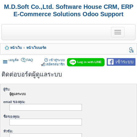
M.D.Soft Co.,Ltd. Software House CRM, ERP
E-Commerce Solutions Odoo Support
T
o
g
g
หน้าเว็บ
หน้าเว็บบอร์ด
l
นห
e
า
n
เมนูลัด
FAQ
เข้าสู่ระบบ
เข้าระบบ
Log in with LINE
a
สมัครสมาชิก
v
ติดต่อบอร์ดผู้ดูแลระบบ
i
g
a
t
ผู้รับ:
i
ผู้ดูแลระบบ
o
n
email ของคุณ:
ชื่อของคุณ:
หัวข้อ: