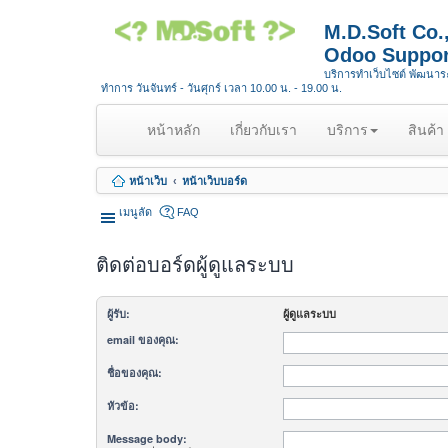
M.D.Soft Co
Odoo Suppor
บริการทำเว็บไซต์ พัฒนา
ทำการ วันจันทร์ - วันศุกร์ เวลา 10.00 น. - 19.00 น.
(
หน้าหลัก
เกี่ยวกับเรา
บริการ
สินค้า
c
u
หน้าเว็บ
หน้าเว็บบอร์ด
r
r
เมนูลัด
FAQ
e
n
ติดต่อบอร์ดผู้ดูแลระบบ
t
)
ผู้รับ:
ผู้ดูแลระบบ
email ของคุณ:
ชื่อของคุณ:
หัวข้อ:
Message body: