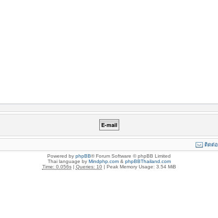
ติดต่
Powered by
phpBB
® Forum Software © phpBB Limited
Thai language by
Mindphp.com
&
phpBBThailand.com
Time: 0.056s
|
Queries: 10
| Peak Memory Usage: 3.54 MiB