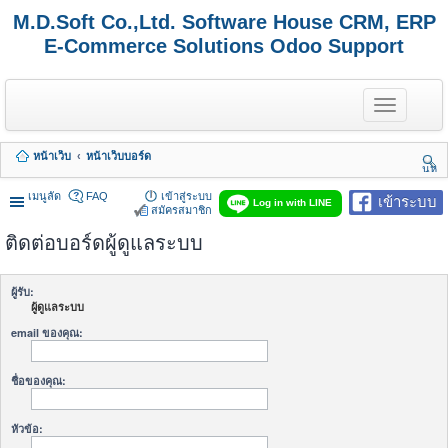
M.D.Soft Co.,Ltd. Software House CRM, ERP
E-Commerce Solutions Odoo Support
T
o
g
g
หน้าเว็บ
หน้าเว็บบอร์ด
l
นห
e
า
n
เมนูลัด
FAQ
เข้าสู่ระบบ
เข้าระบบ
Log in with LINE
a
สมัครสมาชิก
v
ติดต่อบอร์ดผู้ดูแลระบบ
i
g
a
t
ผู้รับ:
i
ผู้ดูแลระบบ
o
n
email ของคุณ:
ชื่อของคุณ:
หัวข้อ: