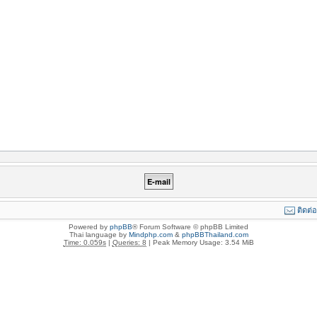
ติดต่
Powered by
phpBB
® Forum Software © phpBB Limited
Thai language by
Mindphp.com
&
phpBBThailand.com
Time: 0.059s
|
Queries: 8
| Peak Memory Usage: 3.54 MiB