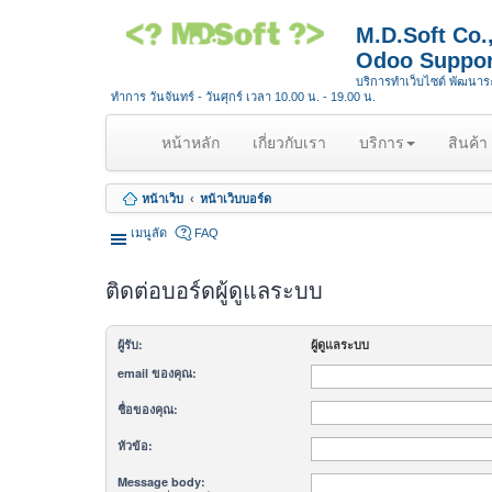
M.D.Soft Co
Odoo Suppor
บริการทำเว็บไซต์ พัฒนา
ทำการ วันจันทร์ - วันศุกร์ เวลา 10.00 น. - 19.00 น.
(
หน้าหลัก
เกี่ยวกับเรา
บริการ
สินค้า
c
u
หน้าเว็บ
หน้าเว็บบอร์ด
r
r
เมนูลัด
FAQ
e
n
ติดต่อบอร์ดผู้ดูแลระบบ
t
)
ผู้รับ:
ผู้ดูแลระบบ
email ของคุณ:
ชื่อของคุณ:
หัวข้อ:
Message body: