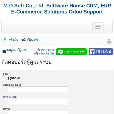
M.D.Soft Co.,Ltd. Software House CRM, ERP
E-Commerce Solutions Odoo Support
T
o
g
g
หน้าเว็บ
หน้าเว็บบอร์ด
l
นห
e
า
n
เมนูลัด
FAQ
เข้าสู่ระบบ
เข้าระบบ
Log in with LINE
a
สมัครสมาชิก
v
ติดต่อบอร์ดผู้ดูแลระบบ
i
g
a
t
ผู้รับ:
i
ผู้ดูแลระบบ
o
n
email ของคุณ:
ชื่อของคุณ:
หัวข้อ: