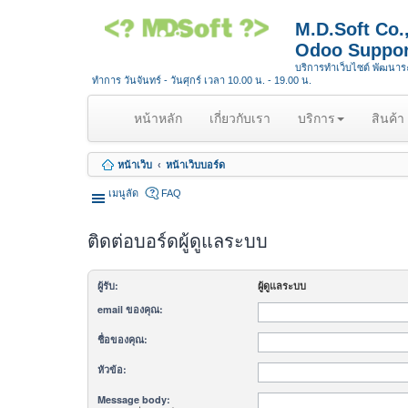
M.D.Soft Co
Odoo Suppor
บริการทำเว็บไซต์ พัฒนา
ทำการ วันจันทร์ - วันศุกร์ เวลา 10.00 น. - 19.00 น.
(
หน้าหลัก
เกี่ยวกับเรา
บริการ
สินค้า
c
u
หน้าเว็บ
หน้าเว็บบอร์ด
r
r
เมนูลัด
FAQ
e
n
ติดต่อบอร์ดผู้ดูแลระบบ
t
)
ผู้รับ:
ผู้ดูแลระบบ
email ของคุณ:
ชื่อของคุณ:
หัวข้อ:
Message body: