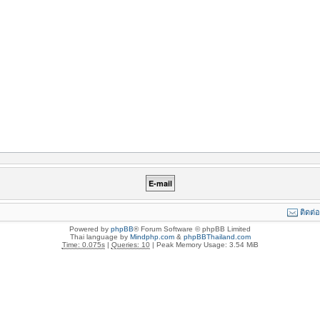
ติดต่
Powered by
phpBB
® Forum Software © phpBB Limited
Thai language by
Mindphp.com
&
phpBBThailand.com
Time: 0.075s
|
Queries: 10
| Peak Memory Usage: 3.54 MiB