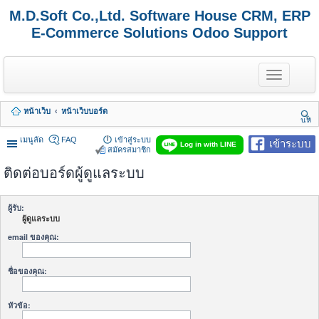
M.D.Soft Co.,Ltd. Software House CRM, ERP
E-Commerce Solutions Odoo Support
T
o
g
g
หน้าเว็บ
หน้าเว็บบอร์ด
l
นห
e
า
n
เมนูลัด
FAQ
เข้าสู่ระบบ
เข้าระบบ
Log in with LINE
a
สมัครสมาชิก
v
ติดต่อบอร์ดผู้ดูแลระบบ
i
g
a
t
ผู้รับ:
i
ผู้ดูแลระบบ
o
n
email ของคุณ:
ชื่อของคุณ:
หัวข้อ: