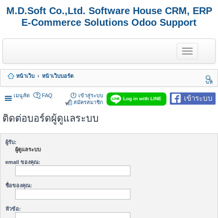
M.D.Soft Co.,Ltd. Software House CRM, ERP
E-Commerce Solutions Odoo Support
T
o
g
g
หน้าเว็บ
หน้าเว็บบอร์ด
l
นห
e
า
n
เมนูลัด
FAQ
เข้าสู่ระบบ
เข้าระบบ
Log in with LINE
a
สมัครสมาชิก
v
ติดต่อบอร์ดผู้ดูแลระบบ
i
g
a
t
ผู้รับ:
i
ผู้ดูแลระบบ
o
n
email ของคุณ:
ชื่อของคุณ:
หัวข้อ: