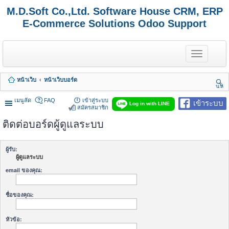
M.D.Soft Co.,Ltd. Software House CRM, ERP
E-Commerce Solutions Odoo Support
T
o
g
g
หน้าเว็บ
หน้าเว็บบอร์ด
l
นห
e
า
n
เมนูลัด
FAQ
เข้าสู่ระบบ
เข้าระบบ
Log in with LINE
a
สมัครสมาชิก
v
ติดต่อบอร์ดผู้ดูแลระบบ
i
g
a
t
ผู้รับ:
i
ผู้ดูแลระบบ
o
n
email ของคุณ:
ชื่อของคุณ:
หัวข้อ: