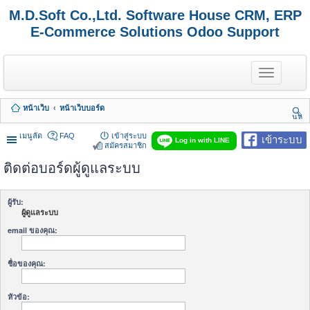
M.D.Soft Co.,Ltd. Software House CRM, ERP
E-Commerce Solutions Odoo Support
T
o
g
g
หน้าเว็บ
หน้าเว็บบอร์ด
l
นห
e
า
n
เมนูลัด
FAQ
เข้าสู่ระบบ
เข้าระบบ
Log in with LINE
a
สมัครสมาชิก
v
ติดต่อบอร์ดผู้ดูแลระบบ
i
g
a
t
ผู้รับ:
i
ผู้ดูแลระบบ
o
n
email ของคุณ:
ชื่อของคุณ:
หัวข้อ: