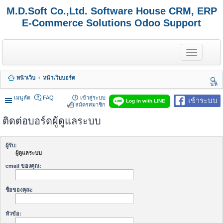
M.D.Soft Co.,Ltd. Software House CRM, ERP
E-Commerce Solutions Odoo Support
T
o
g
g
หน้าเว็บ
หน้าเว็บบอร์ด
l
นห
e
า
n
เมนูลัด
FAQ
เข้าสู่ระบบ
เข้าระบบ
Log in with LINE
a
สมัครสมาชิก
v
ติดต่อบอร์ดผู้ดูแลระบบ
i
g
a
t
ผู้รับ:
i
ผู้ดูแลระบบ
o
n
email ของคุณ:
ชื่อของคุณ:
หัวข้อ: