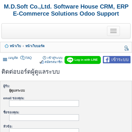
M.D.Soft Co.,Ltd. Software House CRM, ERP
E-Commerce Solutions Odoo Support
T
o
g
g
หน้าเว็บ
หน้าเว็บบอร์ด
l
นห
e
า
n
เมนูลัด
FAQ
เข้าสู่ระบบ
เข้าระบบ
Log in with LINE
a
สมัครสมาชิก
v
ติดต่อบอร์ดผู้ดูแลระบบ
i
g
a
t
ผู้รับ:
i
ผู้ดูแลระบบ
o
n
email ของคุณ:
ชื่อของคุณ:
หัวข้อ: