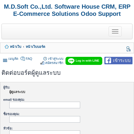
M.D.Soft Co.,Ltd. Software House CRM, ERP
E-Commerce Solutions Odoo Support
T
o
g
g
หน้าเว็บ
หน้าเว็บบอร์ด
l
นห
e
า
n
เมนูลัด
FAQ
เข้าสู่ระบบ
เข้าระบบ
Log in with LINE
a
สมัครสมาชิก
v
ติดต่อบอร์ดผู้ดูแลระบบ
i
g
a
t
ผู้รับ:
i
ผู้ดูแลระบบ
o
n
email ของคุณ:
ชื่อของคุณ:
หัวข้อ: