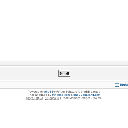
ติดต่
Powered by
phpBB
® Forum Software © phpBB Limited
Thai language by
Mindphp.com
&
phpBBThailand.com
Time: 0.058s
|
Queries: 8
| Peak Memory Usage: 3.54 MiB