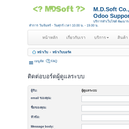
M.D.Soft Co
Odoo Suppor
บริการทำเว็บไซต์ พัฒนา
ทำการ วันจันทร์ - วันศุกร์ เวลา 10.00 น. - 19.00 น.
(
หน้าหลัก
เกี่ยวกับเรา
บริการ
สินค้า
c
u
หน้าเว็บ
หน้าเว็บบอร์ด
r
r
เมนูลัด
FAQ
e
n
ติดต่อบอร์ดผู้ดูแลระบบ
t
)
ผู้รับ:
ผู้ดูแลระบบ
email ของคุณ:
ชื่อของคุณ:
หัวข้อ:
Message body: