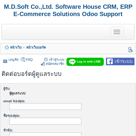
M.D.Soft Co.,Ltd. Software House CRM, ERP
E-Commerce Solutions Odoo Support
T
o
g
g
หน้าเว็บ
หน้าเว็บบอร์ด
l
นห
e
า
n
เมนูลัด
FAQ
เข้าสู่ระบบ
เข้าระบบ
Log in with LINE
a
สมัครสมาชิก
v
ติดต่อบอร์ดผู้ดูแลระบบ
i
g
a
t
ผู้รับ:
i
ผู้ดูแลระบบ
o
n
email ของคุณ:
ชื่อของคุณ:
หัวข้อ: