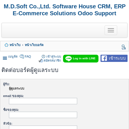
M.D.Soft Co.,Ltd. Software House CRM, ERP
E-Commerce Solutions Odoo Support
T
o
g
g
หน้าเว็บ
หน้าเว็บบอร์ด
l
นห
e
า
n
เมนูลัด
FAQ
เข้าสู่ระบบ
เข้าระบบ
Log in with LINE
a
สมัครสมาชิก
v
ติดต่อบอร์ดผู้ดูแลระบบ
i
g
a
t
ผู้รับ:
i
ผู้ดูแลระบบ
o
n
email ของคุณ:
ชื่อของคุณ:
หัวข้อ: