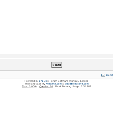
ติดต่
Powered by
phpBB
® Forum Software © phpBB Limited
Thai language by
Mindphp.com
&
phpBBThailand.com
Time: 0.056s
|
Queries: 10
| Peak Memory Usage: 3.54 MiB