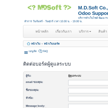
M.D.Soft Co
Odoo Suppor
บริการทำเว็บไซต์ พัฒนา
ทำการ วันจันทร์ - วันศุกร์ เวลา 10.00 น. - 19.00 น.
(
หน้าหลัก
เกี่ยวกับเรา
บริการ
สินค้า
c
u
หน้าเว็บ
หน้าเว็บบอร์ด
r
r
เมนูลัด
FAQ
e
n
ติดต่อบอร์ดผู้ดูแลระบบ
t
)
ผู้รับ:
ผู้ดูแลระบบ
email ของคุณ:
ชื่อของคุณ:
หัวข้อ:
Message body: