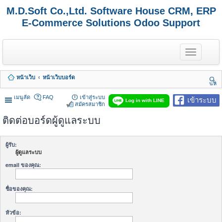
M.D.Soft Co.,Ltd. Software House CRM, ERP
E-Commerce Solutions Odoo Support
T
o
g
g
หน้าเว็บ
หน้าเว็บบอร์ด
l
นห
e
า
n
เมนูลัด
FAQ
เข้าสู่ระบบ
เข้าระบบ
Log in with LINE
a
สมัครสมาชิก
v
ติดต่อบอร์ดผู้ดูแลระบบ
i
g
a
t
ผู้รับ:
i
ผู้ดูแลระบบ
o
n
email ของคุณ:
ชื่อของคุณ:
หัวข้อ: