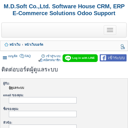
M.D.Soft Co.,Ltd. Software House CRM, ERP
E-Commerce Solutions Odoo Support
T
o
g
g
หน้าเว็บ
หน้าเว็บบอร์ด
l
นห
e
า
n
เมนูลัด
FAQ
เข้าสู่ระบบ
เข้าระบบ
Log in with LINE
a
สมัครสมาชิก
v
ติดต่อบอร์ดผู้ดูแลระบบ
i
g
a
t
ผู้รับ:
i
ผู้ดูแลระบบ
o
n
email ของคุณ:
ชื่อของคุณ:
หัวข้อ: