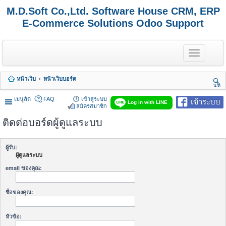
M.D.Soft Co.,Ltd. Software House CRM, ERP
E-Commerce Solutions Odoo Support
T
o
g
g
หน้าเว็บ
หน้าเว็บบอร์ด
l
นห
e
า
n
เมนูลัด
FAQ
เข้าสู่ระบบ
เข้าระบบ
Log in with LINE
a
สมัครสมาชิก
v
ติดต่อบอร์ดผู้ดูแลระบบ
i
g
a
t
ผู้รับ:
i
ผู้ดูแลระบบ
o
n
email ของคุณ:
ชื่อของคุณ:
หัวข้อ: