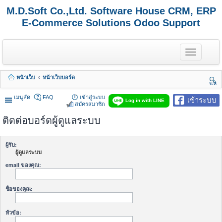
M.D.Soft Co.,Ltd. Software House CRM, ERP
E-Commerce Solutions Odoo Support
T
o
g
g
หน้าเว็บ
หน้าเว็บบอร์ด
l
นห
e
า
n
เมนูลัด
FAQ
เข้าสู่ระบบ
เข้าระบบ
Log in with LINE
a
สมัครสมาชิก
v
ติดต่อบอร์ดผู้ดูแลระบบ
i
g
a
t
ผู้รับ:
i
ผู้ดูแลระบบ
o
n
email ของคุณ:
ชื่อของคุณ:
หัวข้อ: