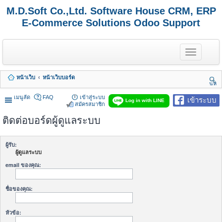
M.D.Soft Co.,Ltd. Software House CRM, ERP
E-Commerce Solutions Odoo Support
T
o
g
g
หน้าเว็บ
หน้าเว็บบอร์ด
l
นห
e
า
n
เมนูลัด
FAQ
เข้าสู่ระบบ
เข้าระบบ
Log in with LINE
a
สมัครสมาชิก
v
ติดต่อบอร์ดผู้ดูแลระบบ
i
g
a
t
ผู้รับ:
i
ผู้ดูแลระบบ
o
n
email ของคุณ:
ชื่อของคุณ:
หัวข้อ: